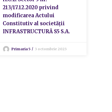
exti
213/17.12.2020 privind
cana
modificarea Actului
sect
Constitutiv al societății
Bucu
INFRASTRUCTURĂ S5 S.A.
Prog
de a
Primaria 5
3 octombrie 2023
cana
apel
deru
Admi
pent
P