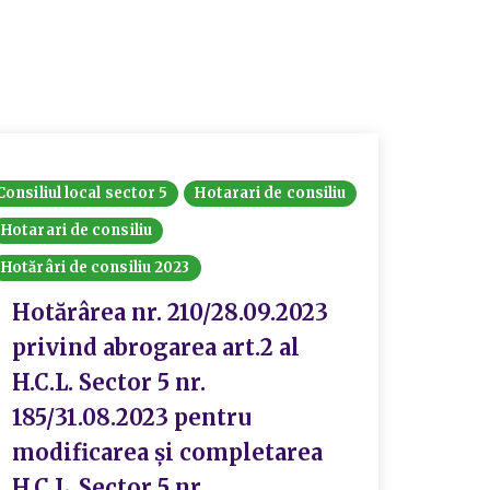
Consiliul local sector 5
Hotarari de consiliu
Consiliul
Hotarari de consiliu
Hotărâri
Hotărâri de consiliu 2023
Hotă
priv
Hotărârea nr. 210/28.09.2023
cere
privind abrogarea art.2 al
indi
H.C.L. Sector 5 nr.
econ
185/31.08.2023 pentru
gene
modificarea și completarea
Proi
H.C.L. Sector 5 nr.