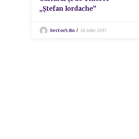
,,Ștefan Iordache”
Sector5.ro
28 iulie 2017