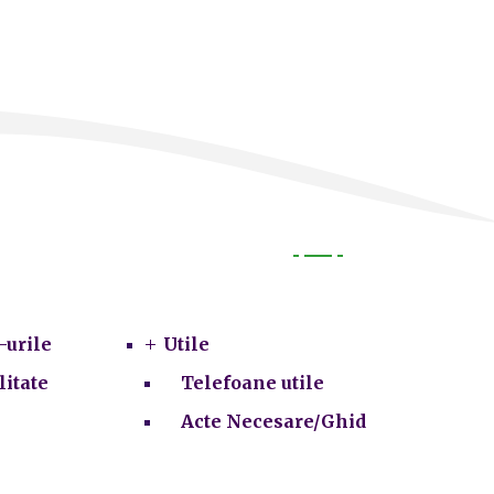
Utile
-urile
Utile
litate
Telefoane utile
Acte Necesare/Ghid