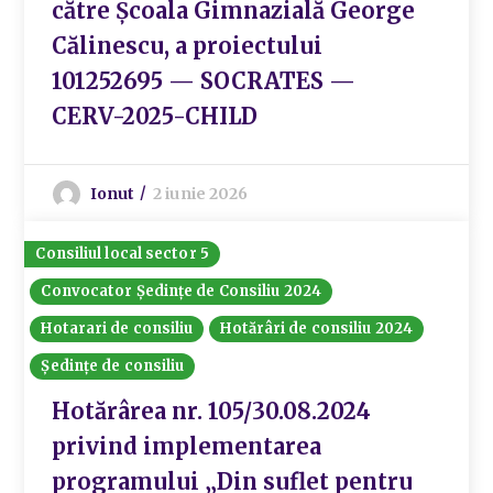
către Şcoala Gimnazială George
Călinescu, a proiectului
101252695 — SOCRATES —
CERV-2025-CHILD
Ionut
2 iunie 2026
Consiliul local sector 5
Convocator Ședințe de Consiliu 2024
Hotarari de consiliu
Hotărâri de consiliu 2024
Ședințe de consiliu
Hotărârea nr. 105/30.08.2024
privind implementarea
programului „Din suflet pentru