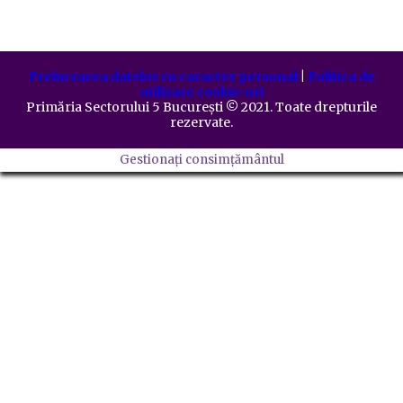
Prelucrarea datelor cu caracter personal
|
Politica de
utilizare cookie-uri
Primăria Sectorului 5 București
©️
2021. Toate drepturile
rezervate.
Gestionați consimțământul