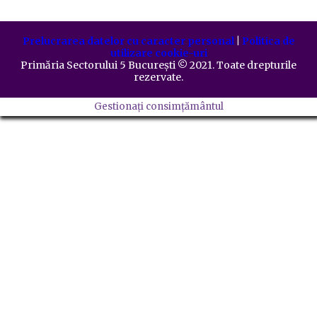
Prelucrarea datelor cu caracter personal
|
Politica de
utilizare cookie-uri
Primăria Sectorului 5 București
©️
2021. Toate drepturile
rezervate.
Gestionați consimțământul