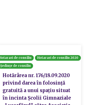
Hotarari de consiliu
Hotarari de consiliu 2020
Comisia 
Ședințe de consiliu
Consiliu
Hotărâri
Hotărârea nr. 176/18.09.2020
Informaț
privind darea în folosință
gratuită a unui spațiu situat
Hotă
în incinta Școlii Gimnaziale
Sect