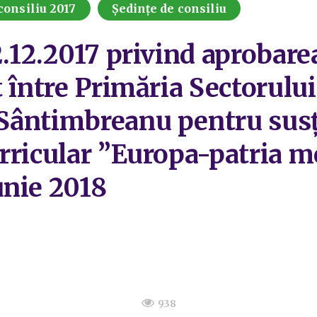
consiliu 2017
Ședințe de consiliu
.12.2017 privind aprobarea
 între Primăria Sectorului
Sântimbreanu pentru susți
rricular ”Europa-patria me
unie 2018
938