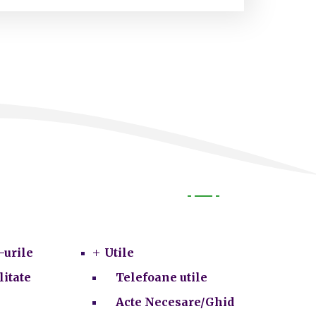
Utile
-urile
Utile
litate
Telefoane utile
Acte Necesare/Ghid