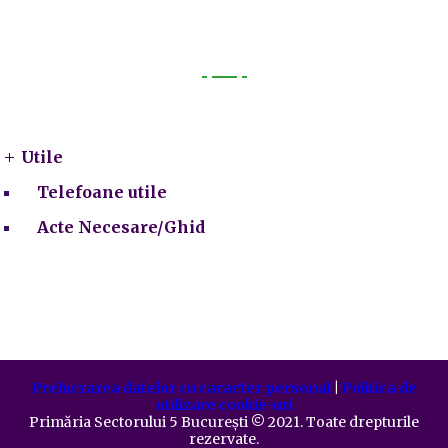
Utile
Utile
Telefoane utile
Acte Necesare/Ghid
Prelucrarea datelor cu caracter personal
|
Politica de
utilizare cookie-uri
Primăria Sectorului 5 București
©️
2021. Toate drepturile
rezervate.