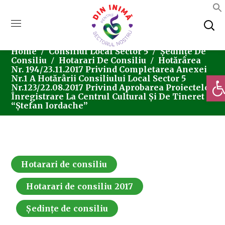
Home
Consiliul Local Sector 5
Ședințe De
Consiliu
Hotarari De Consiliu
Hotărârea
Nr. 194/23.11.2017 Privind Completarea Anexei
Deschi
Nr.1 A Hotărârii Consiliului Local Sector 5
Nr.123/22.08.2017 Privind Aprobarea Proiectelor
Înregistrare La Centrul Cultural Și De Tineret
“Ștefan Iordache”
Hotarari de consiliu
Hotarari de consiliu 2017
Ședințe de consiliu