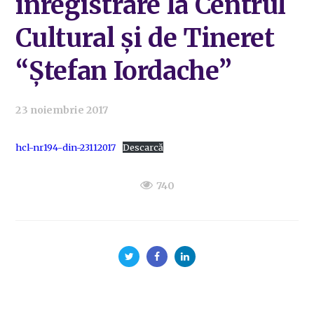
înregistrare la Centrul
Cultural și de Tineret
“Ștefan Iordache”
23 noiembrie 2017
hcl-nr194-din-23112017
Descarcă
740