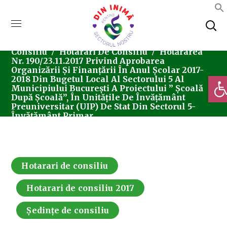
Home
Consiliul Local Sector 5
Ședințe De
Consiliu
Hotarari De Consiliu
Hotărârea
Nr. 190/23.11.2017 Privind Aprobarea
Organizării Și Finanțării În Anul Școlar 2017-
Deschi
2018 Din Bugetul Local Al Sectorului 5 Al
Municipiului București A Proiectului ” Școală
După Școală”, În Unitățile De Învățământ
Preuniversitar (UIP) De Stat Din Sectorul 5-
Învățământ Primar
Hotarari de consiliu
Hotarari de consiliu 2017
Ședințe de consiliu