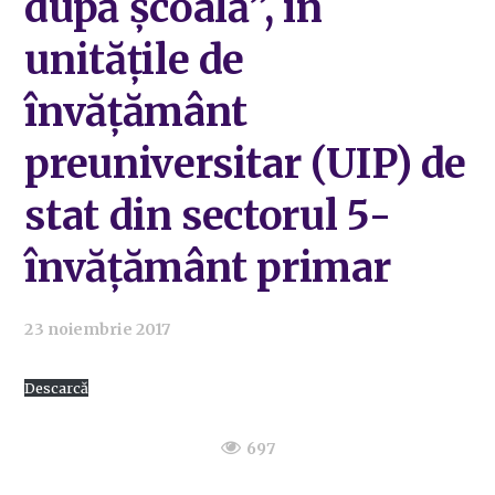
după școală”, în
unitățile de
învățământ
preuniversitar (UIP) de
stat din sectorul 5-
învățământ primar
23 noiembrie 2017
Descarcă
697