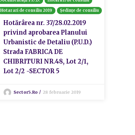
Documentații P.U.D.
Hotarari de consiliu
Hotarari
Hotarari de consiliu 2019
Ședințe de consiliu
Ședințe 
Hotărârea nr. 37/28.02.2019
Hotă
privind aprobarea Planului
priv
Urbanistic de Detaliu (P.U.D.)
proi
Strada FABRICA DE
cons
CHIBRITURI NR.48, Lot 2/1,
244
Lot 2/2 -SECTOR 5
S
Sector5.ro
28 februarie 2019