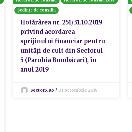
0
Hotarari de consiliu
Hotarari de consiliu 2019
Ședințe de consiliu
Hotărârea nr. 251/31.10.2019
privind acordarea
sprijinului financiar pentru
unități de cult din Sectorul
5 (Parohia Bumbăcari), în
anul 2019
Sector5.ro
31 octombrie 2019