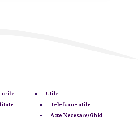
Utile
-urile
Utile
litate
Telefoane utile
Acte Necesare/Ghid