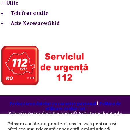
Utile
Telefoane utile
Acte Necesare/Ghid
Prelucrarea datelor cu caracter personal
|
Politica de
utilizare cookie-uri
Primăria Sectorului 5 București
©️
2021. Toate drepturile
rezervate.
Folosim cookie-uri pe site-ul nostru web pentru a vă
oferi cea mai relevantă experiență, amintindu-vă