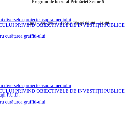
Program de lucru al Primăriei Sector 5
ui diverselor proiecte asupra mediului
Luni - Joi 08:00 - 16:30; Vineri 08:00 - 14:00
LUI PRIVIND OBIECTIVELE DE INVESTIȚII PUBLICE
 curățarea graffiti-ului
ui diverselor proiecte asupra mediului
LUI PRIVIND OBIECTIVELE DE INVESTIȚII PUBLICE
ații P.U.D.
i
 curățarea graffiti-ului