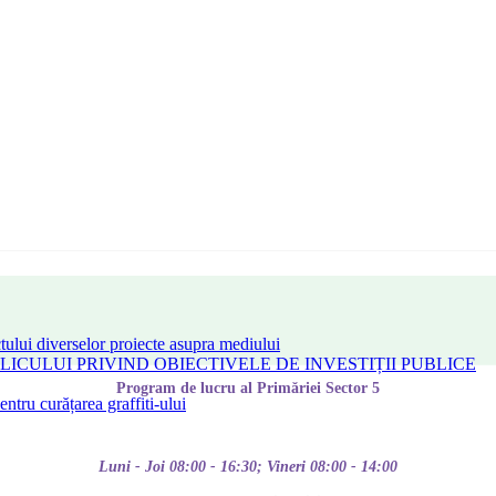
tului diverselor proiecte asupra mediului
CULUI PRIVIND OBIECTIVELE DE INVESTIȚII PUBLICE
Program de lucru al Primăriei Sector 5
tru curățarea graffiti-ului
Luni - Joi 08:00 - 16:30; Vineri 08:00 - 14:00