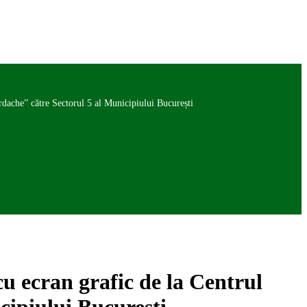
ordache” către Sectorul 5 al Municipiului București
cu ecran grafic de la Centrul
cipiului București