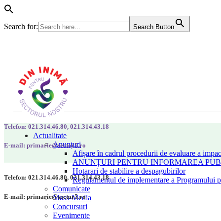
Search for:
Search Button
Telefon: 021.314.46.80, 021.314.43.18
Actualitate
Anunțuri
E-mail: primarie@sector5.ro
Afișare în cadrul procedurii de evaluare a impac
ANUNȚURI PENTRU INFORMAREA PUBLI
Hotarari de stabilire a despagubirilor
Telefon: 021.314.46.80, 021.314.43.18
Regulamentul de implementare a Programului pen
Comunicate
E-mail: primarie@sector5.ro
Mass-Media
Concursuri
Evenimente