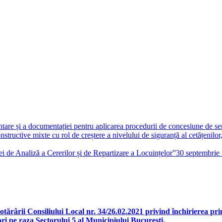
re și a documentației pentru aplicarea procedurii de concesiune de servi
structive mixte cu rol de creștere a nivelului de siguranță al cetățenil
de Analiză a Cererilor și de Repartizare a Locuințelor”
30 septembrie
rârii Consiliului Local nr. 34/26.02.2021 privind închirierea prin l
ori pe raza Sectorului 5 al Municipiului București.