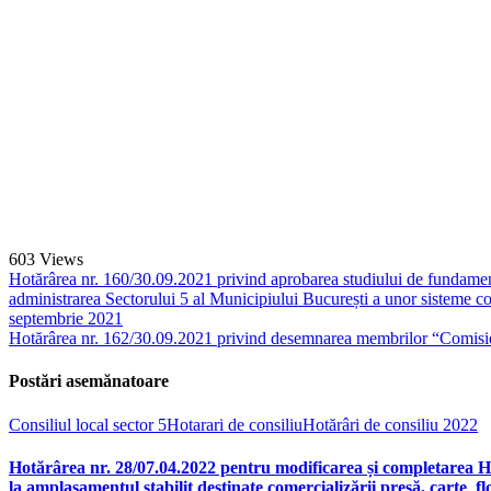
603
Views
Hotărârea nr. 160/30.09.2021 privind aprobarea studiului de fundamenta
administrarea Sectorului 5 al Municipiului București a unor sisteme con
septembrie 2021
Hotărârea nr. 162/30.09.2021 privind desemnarea membrilor “Comisiei 
Postări asemănatoare
Consiliul local sector 5
Hotarari de consiliu
Hotărâri de consiliu 2022
Hotărârea nr. 28/07.04.2022 pentru modificarea și completarea Hotă
la amplasamentul stabilit destinate comercializării presă, carte fl