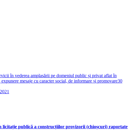
cii în vederea amplasării pe domeniul public și privat aflat în
or, expunere mesaje cu caracter social, de informare și promovare
30
 2021
icitație publică a construcțiilor provizorii (chioșcuri) raportate