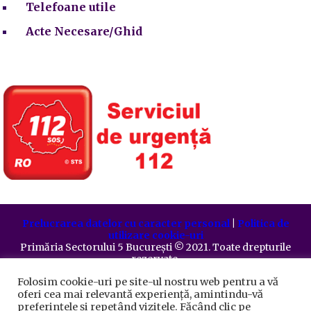
Telefoane utile
Acte Necesare/Ghid
Prelucrarea datelor cu caracter personal
|
Politica de
utilizare cookie-uri
Primăria Sectorului 5 București
©️
2021. Toate drepturile
rezervate.
Folosim cookie-uri pe site-ul nostru web pentru a vă
oferi cea mai relevantă experiență, amintindu-vă
preferințele și repetând vizitele. Făcând clic pe