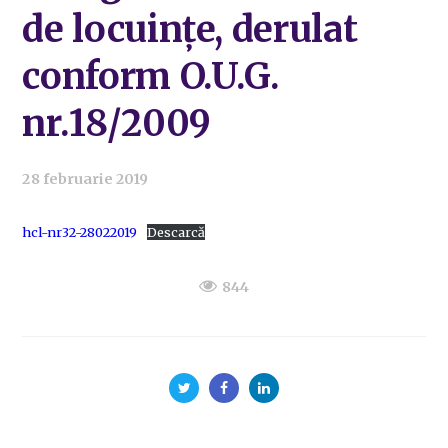
de locuințe, derulat
conform O.U.G.
nr.18/2009
28 februarie 2019
hcl-nr32-28022019
Descarcă
844