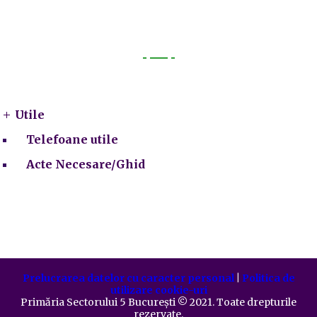
Utile
Utile
Telefoane utile
Acte Necesare/Ghid
Prelucrarea datelor cu caracter personal
|
Politica de
utilizare cookie-uri
Primăria Sectorului 5 București
©️
2021. Toate drepturile
rezervate.