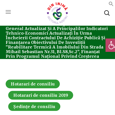
Home
Consiliul Local Sector 5
Ședințe De
Consiliu
Hotarari De Consiliu
Hotărârea
Nr. 32/28.02.2019 Privind Aprobarea Devizului
General Actualizat Și A Principalilor Indicatori
Tehnico-Economici Actualizați În Urma
Încheierii Contractului De Achiziție Publică Și
Deschi
Finanțarea Obiectivului De Investiții
”Reabilitare Termică A Imobilului Din Strada
Mihail Sebastian Nr.31, Bl.S8,sc.2”, Finanțat
Prin Programul Național Privind Creșterea
Performanței Energetice A Blocurilor De
Locuințe, Derulat Conform O.U.G. Nr.18/2009
Hotarari de consiliu
Hotarari de consiliu 2019
Ședințe de consiliu