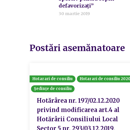
defavorizaţi”
30 martie 2019
Postări asemănatoare
Hotarari de consiliu
Hotarari de consiliu 202
Ședințe de consiliu
Hotărârea nr. 197/02.12.2020
privind modificarea art.4 al
Hotărârii Consiliului Local
Sector 5 nr. 293/03.12.2019,