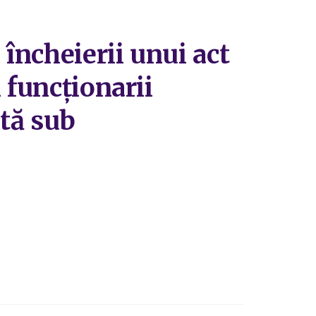
 încheierii unui act
 funcţionarii
ată sub