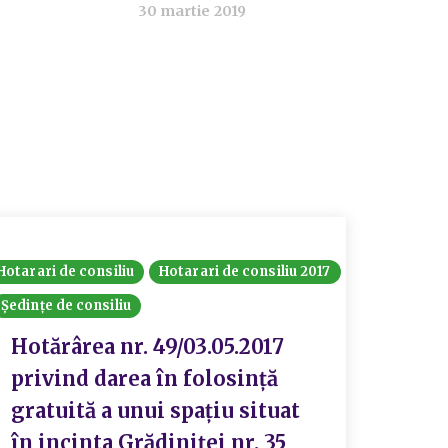
30 martie 2019
Hotarari de consiliu
Hotarari de consiliu 2017
Hotarari
Ședințe de consiliu
Ședințe 
Hotărârea nr. 49/03.05.2017
Hotă
privind darea în folosință
priv
gratuită a unui spațiu situat
comp
în incinta Grădiniței nr. 35
nr.8