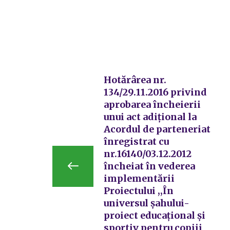
Hotărârea nr.
134/29.11.2016 privind
aprobarea încheierii
unui act adiţional la
Acordul de parteneriat
înregistrat cu
nr.16140/03.12.2012
încheiat în vederea
implementării
Proiectului ,,În
universul şahului-
proiect educaţional şi
sportiv pentru copiii