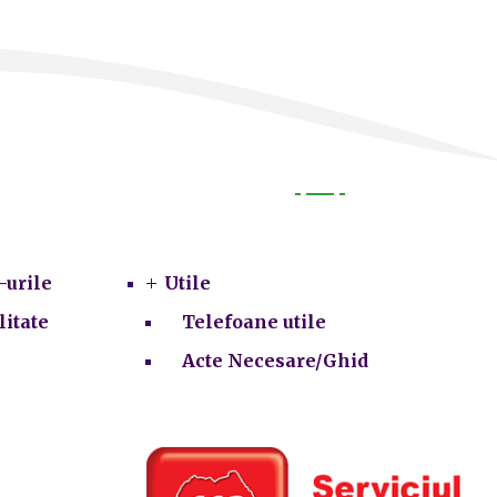
Utile
-urile
Utile
litate
Telefoane utile
Acte Necesare/Ghid