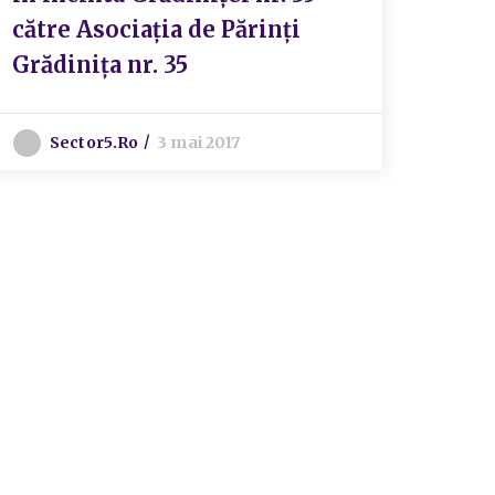
către Asociația de Părinți
apro
Grădinița nr. 35
pent
deli
mobi
Sector5.ro
3 mai 2017
dest
flor
al M
S