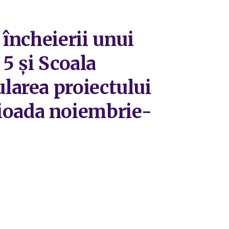
 încheierii unui
 5 şi Scoala
larea proiectului
erioada noiembrie-