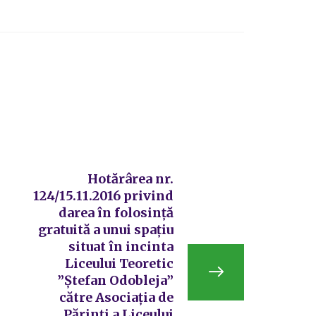
Hotărârea nr.
124/15.11.2016 privind
darea în folosinţă
gratuită a unui spaţiu
situat în incinta
Liceului Teoretic
”Ştefan Odobleja”
către Asociaţia de
Părinţi a Liceului