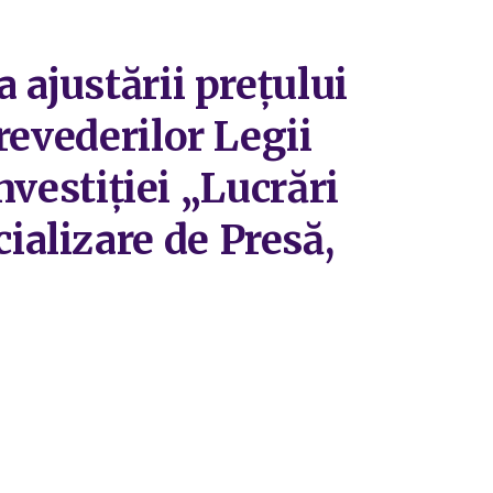
 ajustării prețului
revederilor Legii
nvestiției „Lucrări
alizare de Presă,