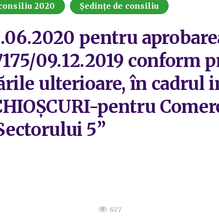
consiliu 2020
Ședințe de consiliu
8.06.2020 pentru aprobarea
47175/09.12.2019 conform p
ile ulterioare, în cadrul i
 CHIOȘCURI-pentru Comerci
 Sectorului 5”
677