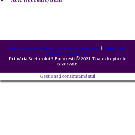
Prelucrarea datelor cu caracter personal
|
Politica de
utilizare cookie-uri
Primăria Sectorului 5 București
©️
2021. Toate drepturile
rezervate.
Gestionați consimțământul