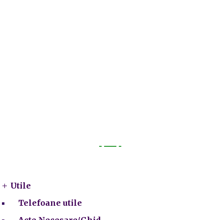
Utile
Utile
Telefoane utile
Acte Necesare/Ghid