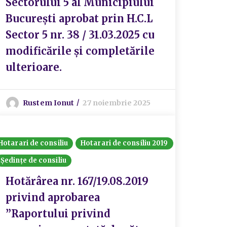
Sectorului 5 al Municipiului
București aprobat prin H.C.L
Sector 5 nr. 38 / 31.03.2025 cu
modificările și completările
ulterioare.
Rustem Ionut
27 noiembrie 2025
Hotarari de consiliu
Hotarari de consiliu 2019
Ședințe de consiliu
Hotărârea nr. 167/19.08.2019
privind aprobarea
”Raportului privind