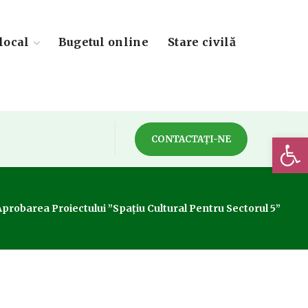
local
Bugetul online
Stare civilă
Deschide 
CONTACTAȚI-NE
Aprobarea Proiectului ”Spațiu Cultural Pentru Sectorul 5”