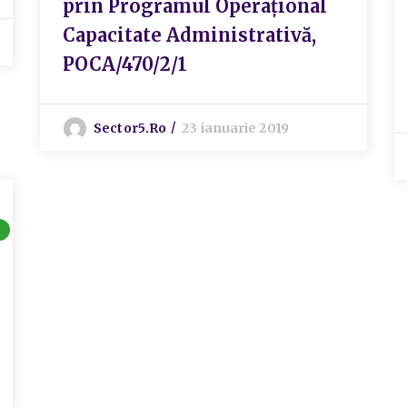
prin Programul Operațional
Capacitate Administrativă,
POCA/470/2/1
Sector5.ro
23 ianuarie 2019
8