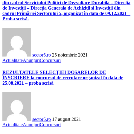
din cadrul Serviciului Politici de Dezvoltare Durabila – Direcția
de Investiții – Direcția Generala de Achiziții si Investiții din
cadrul Primăriei Sectorului 5, organizat în data de 09.12.2021 –
Proba scrisă.
sector5.ro
25 noiembrie 2021
Actualitate
Anunțuri
Concursuri
REZULTATELE SELECŢIEI DOSARELOR DE
ÎNSCRIERE la concursul de recrutare organizat în data de
25.08.2021 – proba scrisă
sector5.ro
17 august 2021
Actualitate
Anunțuri
Concursuri