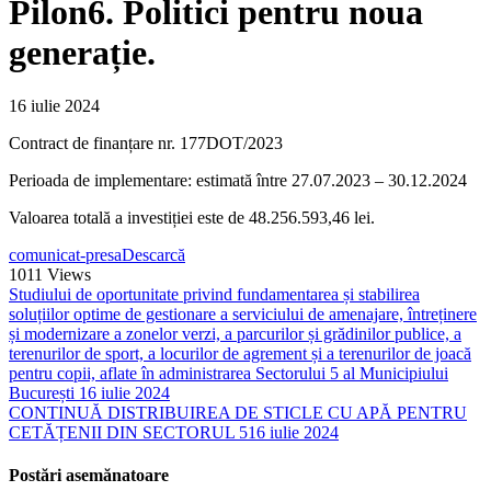
Pilon6. Politici pentru noua
generație.
16 iulie 2024
Contract de finanțare nr. 177DOT/2023
Perioada de implementare: estimată între 27.07.2023 – 30.12.2024
Valoarea totală a investiției este de 48.256.593,46 lei.
comunicat-presa
Descarcă
1011
Views
Studiului de oportunitate privind fundamentarea și stabilirea
soluțiilor optime de gestionare a serviciului de amenajare, întreținere
și modernizare a zonelor verzi, a parcurilor și grădinilor publice, a
terenurilor de sport, a locurilor de agrement și a terenurilor de joacă
pentru copii, aflate în administrarea Sectorului 5 al Municipiului
București
16 iulie 2024
CONTINUĂ DISTRIBUIREA DE STICLE CU APĂ PENTRU
CETĂȚENII DIN SECTORUL 5
16 iulie 2024
Postări asemănatoare