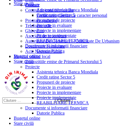
Stare civilă
Proiecte
Contact
Asistenta tehnica Banca Mondiala
Centrul de confidențialitate
Credit rating Sector 5
Prelucrarea datelor cu caracter personal
Propuneri de proiecte
Program audiențe
Proiecte in evaluare
Telefoane utile
Proiecte in implementare
Ghișeul.ro
Proiecte implementate
Asociații de proprietari
REABILITARE TERMICA
Autorizații De Construire – Certificate De Urbanism
Documente si informatii financiare
Descărcare Formulare
Datorie Publica
Acte Necesare/Ghid
Bugetul online
Monitor oficial local
Stare civilă
Dispozitiile emise de Primarul Sectorului 5
Proiecte
Asistenta tehnica Banca Mondiala
Credit rating Sector 5
Propuneri de proiecte
Proiecte in evaluare
Proiecte in implementare
Proiecte implementate
REABILITARE TERMICA
Documente si informatii financiare
Datorie Publica
Bugetul online
Stare civilă