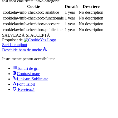
fost încă clasificate într-o categorie.
Cookie
Durată
Descriere
cookielawinfo-checkbox-analitice
1 year
No description
cookielawinfo-checkbox-functionale
1 year
No description
cookielawinfo-checkbox-necesare
1 year
No description
cookielawinfo-checkbox-publicitate
1 year
No description
SALVEAZĂ ȘI ACCEPTĂ
Propulsat de
Sari la conținut
Deschide bara de unelte
Instrumente pentru accesibilitate
Tonuri de gri
Contrast mare
Link-uri Subliniate
Font lizibil
Resetează