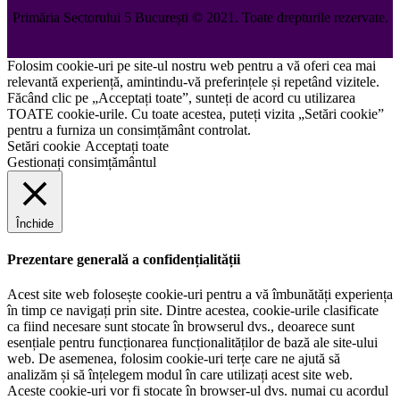
Primăria Sectorului 5 București
©️
2021. Toate drepturile rezervate.
Folosim cookie-uri pe site-ul nostru web pentru a vă oferi cea mai
relevantă experiență, amintindu-vă preferințele și repetând vizitele.
Făcând clic pe „Acceptați toate”, sunteți de acord cu utilizarea
TOATE cookie-urile. Cu toate acestea, puteți vizita „Setări cookie”
pentru a furniza un consimțământ controlat.
Setări cookie
Acceptați toate
Gestionați consimțământul
Închide
Prezentare generală a confidențialității
Acest site web folosește cookie-uri pentru a vă îmbunătăți experiența
în timp ce navigați prin site. Dintre acestea, cookie-urile clasificate
ca fiind necesare sunt stocate în browserul dvs., deoarece sunt
esențiale pentru funcționarea funcționalităților de bază ale site-ului
web. De asemenea, folosim cookie-uri terțe care ne ajută să
analizăm și să înțelegem modul în care utilizați acest site web.
Aceste cookie-uri vor fi stocate în browser-ul dvs. numai cu acordul