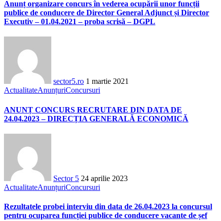
Anunț organizare concurs în vederea ocupării unor funcții
publice de conducere de Director General Adjunct și Director
Executiv – 01.04.2021 – proba scrisă – DGPL
sector5.ro
1 martie 2021
Actualitate
Anunțuri
Concursuri
ANUNȚ CONCURS RECRUTARE DIN DATA DE
24.04.2023 – DIRECȚIA GENERALĂ ECONOMICĂ
Sector 5
24 aprilie 2023
Actualitate
Anunțuri
Concursuri
Rezultatele probei interviu din data de 26.04.2023 la concursul
pentru ocuparea funcției publice de conducere vacante de șef