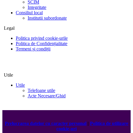
SCIM
Integritate
Consiliul local
Institutii subordonate
Legal
Politica privind cookie-urile
Politica de Confidențialitate
Termeni și condiții
Utile
Utile
Telefoane utile
Acte Necesare/Ghid
Prelucrarea datelor cu caracter personal
|
Politica de utilizare
cookie-uri