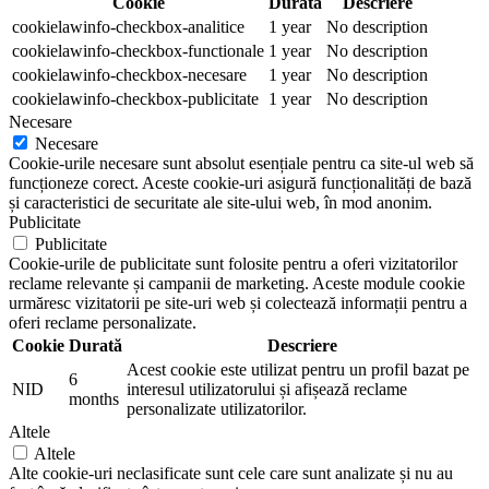
Cookie
Durată
Descriere
cookielawinfo-checkbox-analitice
1 year
No description
cookielawinfo-checkbox-functionale
1 year
No description
cookielawinfo-checkbox-necesare
1 year
No description
cookielawinfo-checkbox-publicitate
1 year
No description
Necesare
Necesare
Cookie-urile necesare sunt absolut esențiale pentru ca site-ul web să
funcționeze corect. Aceste cookie-uri asigură funcționalități de bază
și caracteristici de securitate ale site-ului web, în mod anonim.
Publicitate
Publicitate
Cookie-urile de publicitate sunt folosite pentru a oferi vizitatorilor
reclame relevante și campanii de marketing. Aceste module cookie
urmăresc vizitatorii pe site-uri web și colectează informații pentru a
oferi reclame personalizate.
Cookie
Durată
Descriere
Acest cookie este utilizat pentru un profil bazat pe
6
NID
interesul utilizatorului și afișează reclame
months
personalizate utilizatorilor.
Altele
Altele
Alte cookie-uri neclasificate sunt cele care sunt analizate și nu au