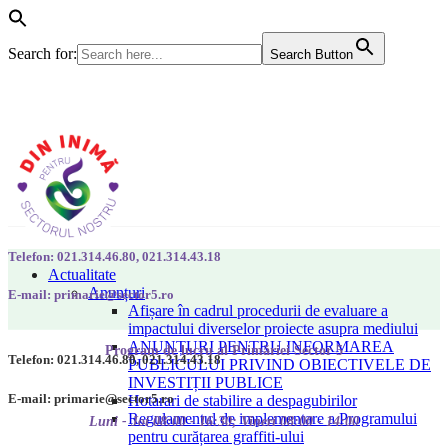
Search for:
Search Button
Telefon: 021.314.46.80, 021.314.43.18
Actualitate
Anunțuri
E-mail: primarie@sector5.ro
Afișare în cadrul procedurii de evaluare a
impactului diverselor proiecte asupra mediului
ANUNȚURI PENTRU INFORMAREA
Program de lucru al Primăriei Sector 5
Telefon: 021.314.46.80, 021.314.43.18
PUBLICULUI PRIVIND OBIECTIVELE DE
INVESTIȚII PUBLICE
E-mail: primarie@sector5.ro
Hotarari de stabilire a despagubirilor
Regulamentul de implementare a Programului
Luni - Joi 08:00 - 16:30; Vineri 08:00 - 14:00
pentru curățarea graffiti-ului