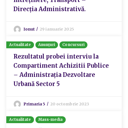
Direcția Administrativă.
Ionut
29 ianuarie 2025
Actualitate
Anunțuri
Concursuri
Rezultatul probei interviu la
Compartiment Achizitii Publice
– Administrația Dezvoltare
Urbană Sector 5
Primaria 5
20 octombrie 2023
Actualitate
Mass-media