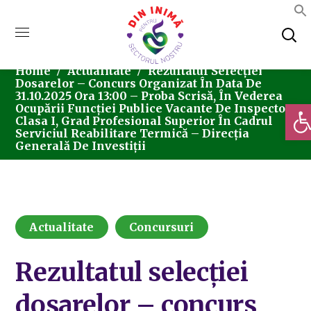
Home
Actualitate
Rezultatul Selecției
Dosarelor – Concurs Organizat În Data De
31.10.2025 Ora 13:00 – Proba Scrisă, În Vederea
Deschi
Ocupării Funcției Publice Vacante De Inspector
Clasa I, Grad Profesional Superior În Cadrul
Serviciul Reabilitare Termică – Direcția
Generală De Investiții
Actualitate
Concursuri
Rezultatul selecției
dosarelor – concurs