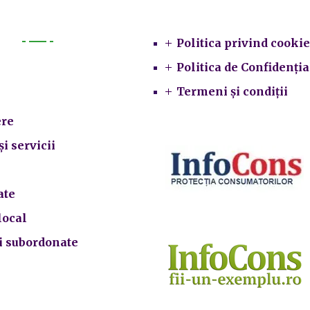
Legal
Politica privind cookie
Primarie
Politica de Confidenția
Termeni și condiții
re
și servicii
ate
local
ii subordonate