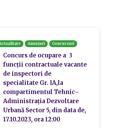
Actualitate
Anunțuri
Concursuri
Actualit
Concurs de ocupare a 3
Rezu
funcții contractuale vacante
conc
de inspectori de
func
specialitate Gr. IA,la
exec
compartimentul Tehnic–
clas
Administrația Dezvoltare
supe
Urbană Sector 5, din data de,
scri
17.10.2023, ora 12:00
Publ