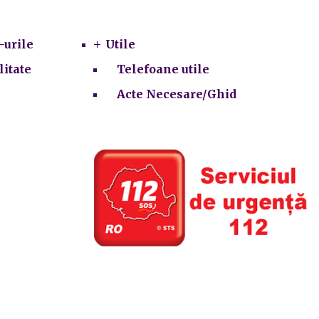
Utile
-urile
Utile
litate
Telefoane utile
Acte Necesare/Ghid