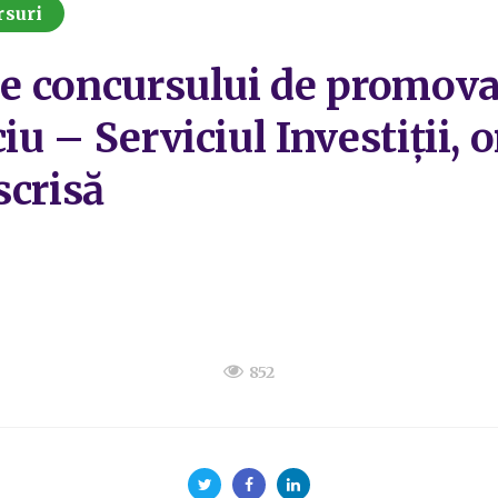
rsuri
ale concursului de promova
iu – Serviciul Investiții, 
scrisă
852