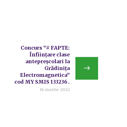
Concurs “# FAPTE:
Înființare clase
antepreșcolari la
Grădinița
Electromagnetica”
cod MY SMIS 133236 .
16 martie 2022