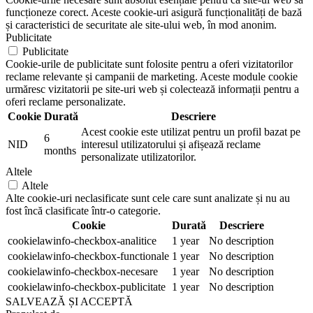
funcționeze corect. Aceste cookie-uri asigură funcționalități de bază
și caracteristici de securitate ale site-ului web, în mod anonim.
Publicitate
Publicitate
Cookie-urile de publicitate sunt folosite pentru a oferi vizitatorilor
reclame relevante și campanii de marketing. Aceste module cookie
urmăresc vizitatorii pe site-uri web și colectează informații pentru a
oferi reclame personalizate.
Cookie
Durată
Descriere
Acest cookie este utilizat pentru un profil bazat pe
6
NID
interesul utilizatorului și afișează reclame
months
personalizate utilizatorilor.
Altele
Altele
Alte cookie-uri neclasificate sunt cele care sunt analizate și nu au
fost încă clasificate într-o categorie.
Cookie
Durată
Descriere
cookielawinfo-checkbox-analitice
1 year
No description
cookielawinfo-checkbox-functionale
1 year
No description
cookielawinfo-checkbox-necesare
1 year
No description
cookielawinfo-checkbox-publicitate
1 year
No description
SALVEAZĂ ȘI ACCEPTĂ