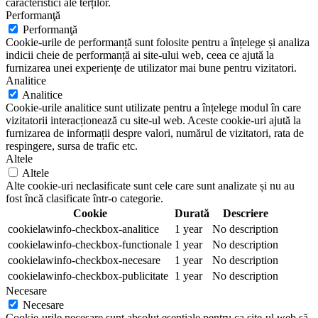
caracteristici ale terților.
Performanţă
Performanţă
Cookie-urile de performanță sunt folosite pentru a înțelege și analiza
indicii cheie de performanță ai site-ului web, ceea ce ajută la
furnizarea unei experiențe de utilizator mai bune pentru vizitatori.
Analitice
Analitice
Cookie-urile analitice sunt utilizate pentru a înțelege modul în care
vizitatorii interacționează cu site-ul web. Aceste cookie-uri ajută la
furnizarea de informații despre valori, numărul de vizitatori, rata de
respingere, sursa de trafic etc.
Altele
Altele
Alte cookie-uri neclasificate sunt cele care sunt analizate și nu au
fost încă clasificate într-o categorie.
Cookie
Durată
Descriere
cookielawinfo-checkbox-analitice
1 year
No description
cookielawinfo-checkbox-functionale
1 year
No description
cookielawinfo-checkbox-necesare
1 year
No description
cookielawinfo-checkbox-publicitate
1 year
No description
Necesare
Necesare
Cookie-urile necesare sunt absolut esențiale pentru ca site-ul web să