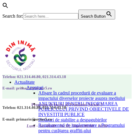
Search for:
Search Button
Telefon: 021.314.46.80, 021.314.43.18
Actualitate
Anunțuri
E-mail: primarie@sector5.ro
Afișare în cadrul procedurii de evaluare a
impactului diverselor proiecte asupra mediului
ANUNȚURI PENTRU INFORMAREA
Program de lucru al Primăriei Sector 5
Telefon: 021.314.46.80, 021.314.43.18
PUBLICULUI PRIVIND OBIECTIVELE DE
INVESTIȚII PUBLICE
E-mail: primarie@sector5.ro
Hotarari de stabilire a despagubirilor
Regulamentul de implementare a Programului
Luni - Joi 08:00 - 16:30; Vineri 08:00 - 14:00
pentru curățarea graffiti-ului