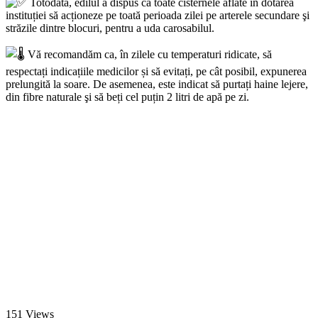
Totodată, edilul a dispus ca toate cisternele aflate în dotarea
instituției să acționeze pe toată perioada zilei pe arterele secundare şi
străzile dintre blocuri, pentru a uda carosabilul.
Vă recomandăm ca, în zilele cu temperaturi ridicate, să
respectați indicațiile medicilor și să evitați, pe cât posibil, expunerea
prelungită la soare. De asemenea, este indicat să purtați haine lejere,
din fibre naturale şi să beți cel puțin 2 litri de apă pe zi.
151
Views