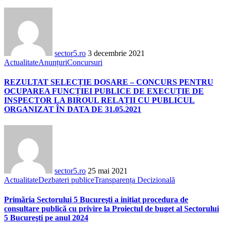
sector5.ro
3 decembrie 2021
Actualitate
Anunțuri
Concursuri
REZULTAT SELECȚIE DOSARE – CONCURS PENTRU
OCUPAREA FUNCȚIEI PUBLICE DE EXECUȚIE DE
INSPECTOR LA BIROUL RELAȚII CU PUBLICUL
ORGANIZAT ÎN DATA DE 31.05.2021
sector5.ro
25 mai 2021
Actualitate
Dezbateri publice
Transparența Decizională
Primăria Sectorului 5 Bucureşti a inițiat procedura de
consultare publică cu privire la Proiectul de buget al Sectorului
5 Bucureşti pe anul 2024