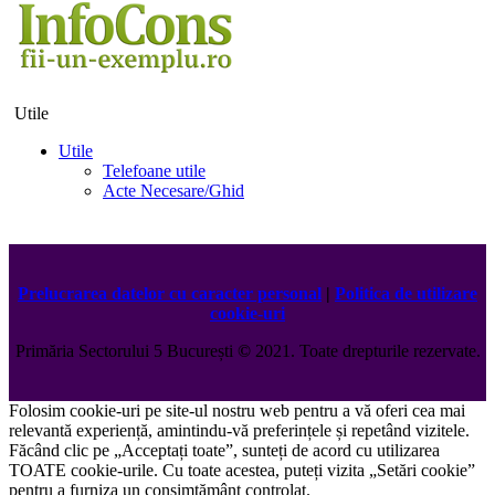
Utile
Utile
Telefoane utile
Acte Necesare/Ghid
Prelucrarea datelor cu caracter personal
|
Politica de utilizare
cookie-uri
Primăria Sectorului 5 București
©️
2021. Toate drepturile rezervate.
Folosim cookie-uri pe site-ul nostru web pentru a vă oferi cea mai
relevantă experiență, amintindu-vă preferințele și repetând vizitele.
Făcând clic pe „Acceptați toate”, sunteți de acord cu utilizarea
TOATE cookie-urile. Cu toate acestea, puteți vizita „Setări cookie”
pentru a furniza un consimțământ controlat.