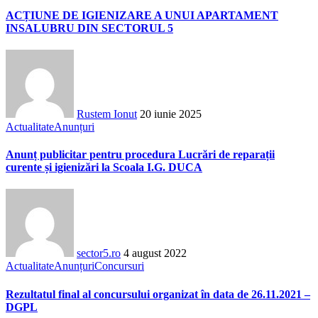
ACȚIUNE DE IGIENIZARE A UNUI APARTAMENT
INSALUBRU DIN SECTORUL 5
Rustem Ionut
20 iunie 2025
Actualitate
Anunțuri
Anunț publicitar pentru procedura Lucrări de reparații
curente și igienizări la Scoala I.G. DUCA
sector5.ro
4 august 2022
Actualitate
Anunțuri
Concursuri
Rezultatul final al concursului organizat în data de 26.11.2021 –
DGPL