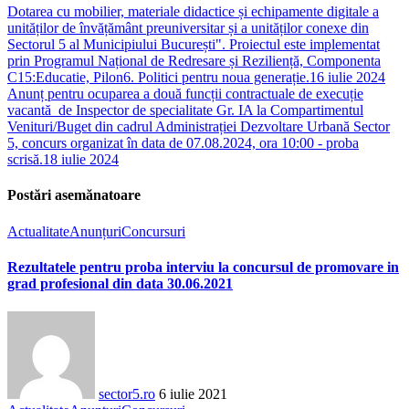
Dotarea cu mobilier, materiale didactice și echipamente digitale a
unităților de învățământ preuniversitar și a unităților conexe din
Sectorul 5 al Municipiului București". Proiectul este implementat
prin Programul Național de Redresare și Reziliență, Componenta
C15:Educatie, Pilon6. Politici pentru noua generație.
16 iulie 2024
Anunț pentru ocuparea a două funcții contractuale de execuție
vacantă de Inspector de specialitate Gr. IA la Compartimentul
Venituri/Buget din cadrul Administrației Dezvoltare Urbană Sector
5, concurs organizat în data de 07.08.2024, ora 10:00 - proba
scrisă.
18 iulie 2024
Postări asemănatoare
Actualitate
Anunțuri
Concursuri
Rezultatele pentru proba interviu la concursul de promovare in
grad profesional din data 30.06.2021
sector5.ro
6 iulie 2021