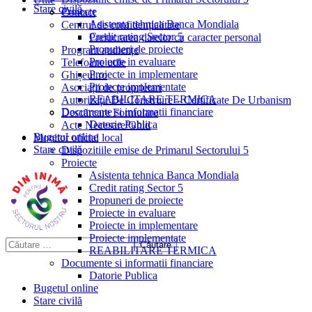
Stare civilă
Proiecte
Contact
Asistenta tehnica Banca Mondiala
Centrul de confidențialitate
Credit rating Sector 5
Prelucrarea datelor cu caracter personal
Propuneri de proiecte
Program audiențe
Proiecte in evaluare
Telefoane utile
Proiecte in implementare
Ghișeul.ro
Proiecte implementate
Asociații de proprietari
REABILITARE TERMICA
Autorizații De Construire – Certificate De Urbanism
Documente si informatii financiare
Descărcare Formulare
Datorie Publica
Acte Necesare/Ghid
Bugetul online
Monitor oficial local
Stare civilă
Dispozitiile emise de Primarul Sectorului 5
Proiecte
Asistenta tehnica Banca Mondiala
Credit rating Sector 5
Propuneri de proiecte
Proiecte in evaluare
Proiecte in implementare
Proiecte implementate
REABILITARE TERMICA
Documente si informatii financiare
Datorie Publica
Bugetul online
Stare civilă