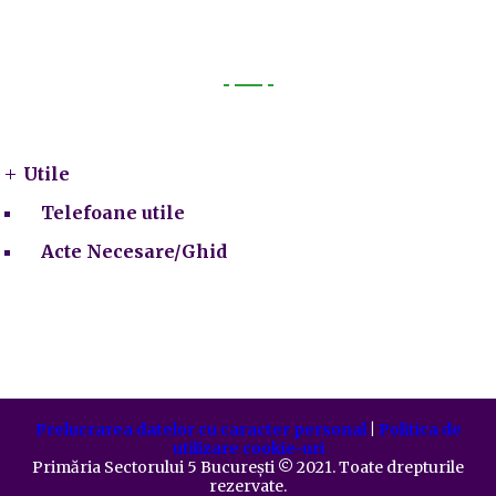
Utile
Utile
Telefoane utile
Acte Necesare/Ghid
Prelucrarea datelor cu caracter personal
|
Politica de
utilizare cookie-uri
Primăria Sectorului 5 București
©️
2021. Toate drepturile
rezervate.