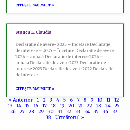
CITEȘTE MAI MULT »
Stancu L. Claudia
Declarație de avere- 2025 – Încetare Declarație
de interese – 2025 – Încetare Declaratie de avere
2024 – anuală Declaratie de interese 2024 –
anuala Declaratie de avere 2023 Declaratie de
interese 2023 Declaratie de avere 2022 Declaratie
de interese
CITEȘTE MAI MULT »
« Anterior
1
2
3
4
5
6
7
8
9
10
11
12
13
14
15
16
17
18
19
20
21
22
23
24
25
26
27
28
29
30
31
32
33
34
35
36
37
38
Următorul »