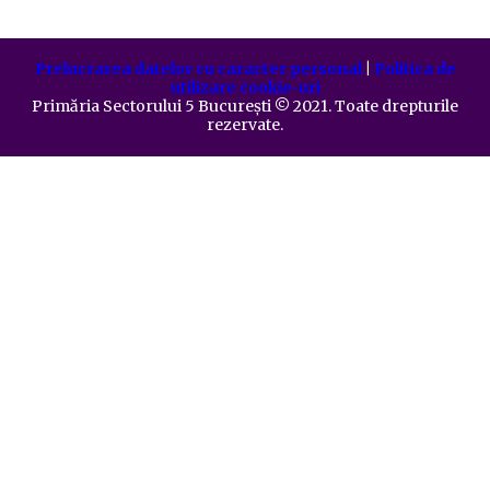
Prelucrarea datelor cu caracter personal
|
Politica de
utilizare cookie-uri
Primăria Sectorului 5 București
©️
2021. Toate drepturile
rezervate.