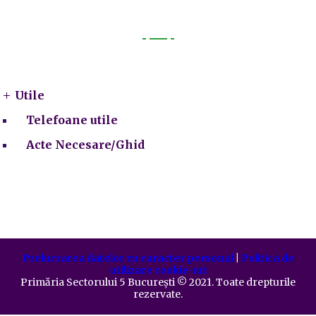
Utile
Utile
Telefoane utile
Acte Necesare/Ghid
Prelucrarea datelor cu caracter personal
|
Politica de
utilizare cookie-uri
Primăria Sectorului 5 București
©️
2021. Toate drepturile
rezervate.