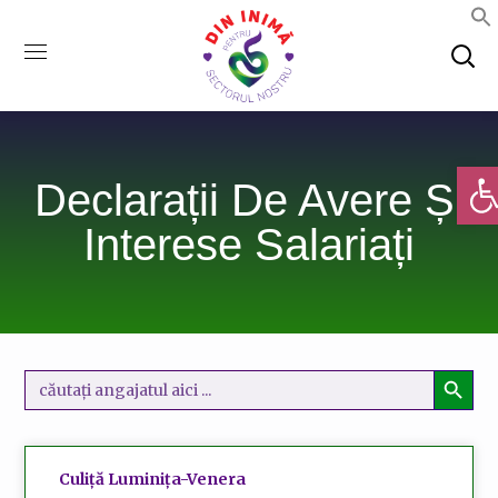
Deschi
Declarații De Avere Și
Interese Salariați
SEARCH BUTTO
Search
for:
Culiță Luminița-Venera