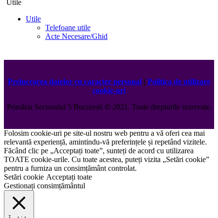
Utile
Utile
Telefoane utile
Acte Necesare/Ghid
Prelucrarea datelor cu caracter personal
|
Politica de utilizare
cookie-uri
Primăria Sectorului 5 București
©️
2021. Toate drepturile rezervate.
Folosim cookie-uri pe site-ul nostru web pentru a vă oferi cea mai
relevantă experiență, amintindu-vă preferințele și repetând vizitele.
Făcând clic pe „Acceptați toate”, sunteți de acord cu utilizarea
TOATE cookie-urile. Cu toate acestea, puteți vizita „Setări cookie”
pentru a furniza un consimțământ controlat.
Setări cookie
Acceptați toate
Gestionați consimțământul