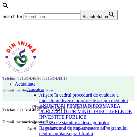
Search for:
Search Button
Telefon: 021.314.46.80, 021.314.43.18
Actualitate
Anunțuri
E-mail: primarie@sector5.ro
Afișare în cadrul procedurii de evaluare a
impactului diverselor proiecte asupra mediului
ANUNȚURI PENTRU INFORMAREA
Program de lucru al Primăriei Sector 5
Telefon: 021.314.46.80, 021.314.43.18
PUBLICULUI PRIVIND OBIECTIVELE DE
INVESTIȚII PUBLICE
E-mail: primarie@sector5.ro
Hotarari de stabilire a despagubirilor
Regulamentul de implementare a Programului
Luni - Joi 08:00 - 16:30; Vineri 08:00 - 14:00
pentru curățarea graffiti-ului