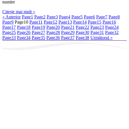
numire
Citește mai mult »
« Anterior
Page
1
Page
2
Page
3
Page
4
Page
5
Page
6
Page
7
Page
8
Page
9
Page
10
Page
11
Page
12
Page
13
Page
14
Page
15
Page
16
Page
17
Page
18
Page
19
Page
20
Page
21
Page
22
Page
23
Page
24
Page
25
Page
26
Page
27
Page
28
Page
29
Page
30
Page
31
Page
32
Page
33
Page
34
Page
35
Page
36
Page
37
Page
38
Următorul »