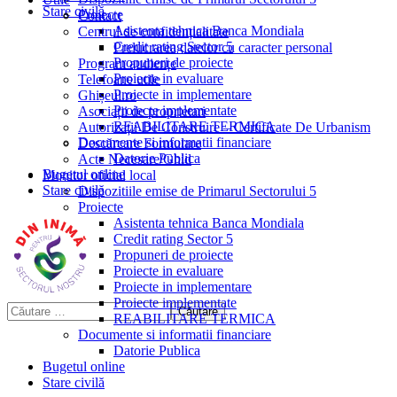
Stare civilă
Proiecte
Contact
Asistenta tehnica Banca Mondiala
Centrul de confidențialitate
Credit rating Sector 5
Prelucrarea datelor cu caracter personal
Propuneri de proiecte
Program audiențe
Proiecte in evaluare
Telefoane utile
Proiecte in implementare
Ghișeul.ro
Proiecte implementate
Asociații de proprietari
REABILITARE TERMICA
Autorizații De Construire – Certificate De Urbanism
Documente si informatii financiare
Descărcare Formulare
Datorie Publica
Acte Necesare/Ghid
Bugetul online
Monitor oficial local
Stare civilă
Dispozitiile emise de Primarul Sectorului 5
Proiecte
Asistenta tehnica Banca Mondiala
Credit rating Sector 5
Propuneri de proiecte
Proiecte in evaluare
Proiecte in implementare
Proiecte implementate
REABILITARE TERMICA
Documente si informatii financiare
Datorie Publica
Bugetul online
Stare civilă