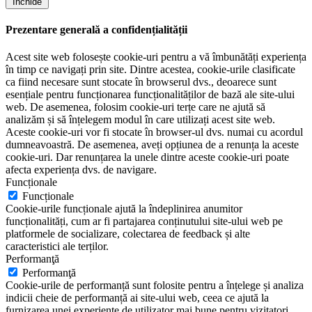
Închide
Prezentare generală a confidențialității
Acest site web folosește cookie-uri pentru a vă îmbunătăți experiența
în timp ce navigați prin site. Dintre acestea, cookie-urile clasificate
ca fiind necesare sunt stocate în browserul dvs., deoarece sunt
esențiale pentru funcționarea funcționalităților de bază ale site-ului
web. De asemenea, folosim cookie-uri terțe care ne ajută să
analizăm și să înțelegem modul în care utilizați acest site web.
Aceste cookie-uri vor fi stocate în browser-ul dvs. numai cu acordul
dumneavoastră. De asemenea, aveți opțiunea de a renunța la aceste
cookie-uri. Dar renunțarea la unele dintre aceste cookie-uri poate
afecta experiența dvs. de navigare.
Funcționale
Funcționale
Cookie-urile funcționale ajută la îndeplinirea anumitor
funcționalități, cum ar fi partajarea conținutului site-ului web pe
platformele de socializare, colectarea de feedback și alte
caracteristici ale terților.
Performanţă
Performanţă
Cookie-urile de performanță sunt folosite pentru a înțelege și analiza
indicii cheie de performanță ai site-ului web, ceea ce ajută la
furnizarea unei experiențe de utilizator mai bune pentru vizitatori.