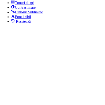
Tonuri de gri
Contrast mare
Link-uri Subliniate
Font lizibil
Resetează