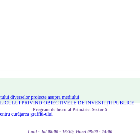
tului diverselor proiecte asupra mediului
CULUI PRIVIND OBIECTIVELE DE INVESTIȚII PUBLICE
Program de lucru al Primăriei Sector 5
tru curățarea graffiti-ului
Luni - Joi 08:00 - 16:30; Vineri 08:00 - 14:00