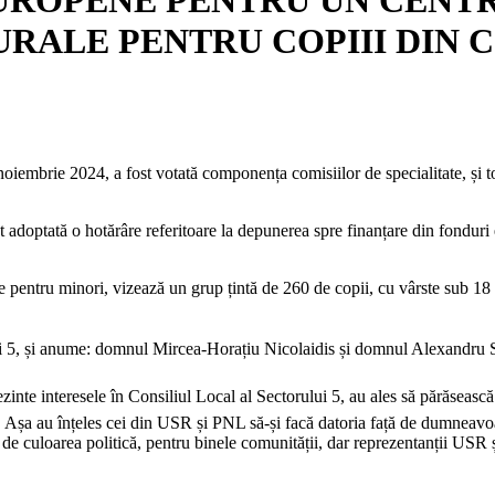
RALE PENTRU COPIII DIN C
noiembrie 2024, a fost votată componența comisiilor de specialitate, și to
ost adoptată o hotărâre referitoare la depunerea spre finanțare din fond
ie pentru minori, vizează un grup țintă de 260 de copii, cu vârste sub 18
rului 5, și anume: domnul Mircea-Horațiu Nicolaidis și domnul Alexandru
prezinte interesele în Consiliul Local al Sectorului 5, au ales să părăseas
 Așa au înțeles cei din USR și PNL să-și facă datoria față de dumneavoast
t de culoarea politică, pentru binele comunității, dar reprezentanții USR