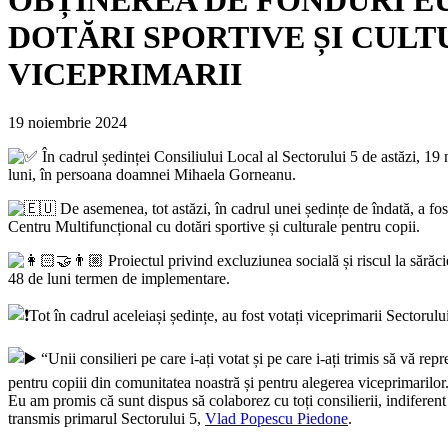
DOTĂRI SPORTIVE ȘI CULTU
VICEPRIMARII
19 noiembrie 2024
În cadrul ședinței Consiliului Local al Sectorului 5 de astăzi, 19 
luni, în persoana doamnei Mihaela Gorneanu.
De asemenea, tot astăzi, în cadrul unei ședințe de îndată, a f
Centru Multifuncțional cu dotări sportive și culturale pentru copii.
Proiectul privind excluziunea socială și riscul la sărăc
48 de luni termen de implementare.
Tot în cadrul aceleiași ședințe, au fost votați viceprimarii Secto
“Unii consilieri pe care i-ați votat și pe care i-ați trimis să vă re
pentru copiii din comunitatea noastră și pentru alegerea viceprimarilor.
Eu am promis că sunt dispus să colaborez cu toți consilierii, indiferen
transmis primarul Sectorului 5,
Vlad Popescu Piedone
.