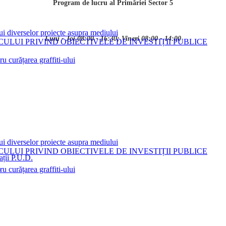
Program de lucru al Primăriei Sector 5
ui diverselor proiecte asupra mediului
Luni - Joi 08:00 - 16:30; Vineri 08:00 - 14:00
LUI PRIVIND OBIECTIVELE DE INVESTIȚII PUBLICE
 curățarea graffiti-ului
ui diverselor proiecte asupra mediului
LUI PRIVIND OBIECTIVELE DE INVESTIȚII PUBLICE
ații P.U.D.
i
 curățarea graffiti-ului