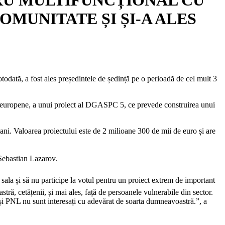
OMUNITATE ȘI ȘI-A ALES
todată, a fost ales președintele de ședință pe o perioadă de cel mult 3
uri europene, a unui proiect al DGASPC 5, ce prevede construirea unui
 ani. Valoarea proiectului este de 2 milioane 300 de mii de euro și are
 Sebastian Lazarov.
că sala și să nu participe la votul pentru un proiect extrem de important
ră, cetățenii, și mai ales, față de persoanele vulnerabile din sector.
 și PNL nu sunt interesați cu adevărat de soarta dumneavoastră.”, a