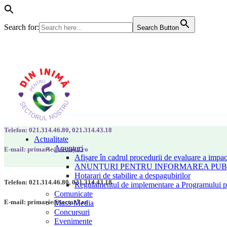
Search for:
Search Button
Telefon: 021.314.46.80, 021.314.43.18
Actualitate
Anunțuri
E-mail: primarie@sector5.ro
Afișare în cadrul procedurii de evaluare a impac
ANUNȚURI PENTRU INFORMAREA PUBLI
Hotarari de stabilire a despagubirilor
Telefon: 021.314.46.80, 021.314.43.18
Regulamentul de implementare a Programului pen
Comunicate
E-mail: primarie@sector5.ro
Mass-Media
Concursuri
Evenimente