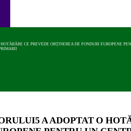
O HOTĂRÂRE CE PREVEDE OBȚINEREA DE FONDURI EUROPENE PE
PRIMARII
TORULUI5 A ADOPTAT O HO
UROPENE PENTRU UN CENT