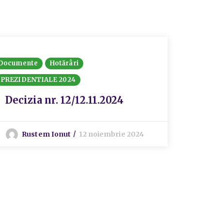
Documente
Hotărâri
Docume
PREZIDENTIALE 2024
PREZID
Decizia nr. 12/12.11.2024
Deci
Rustem Ionut
12 noiembrie 2024
R