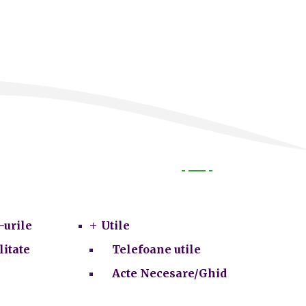
Utile
-urile
Utile
litate
Telefoane utile
Acte Necesare/Ghid