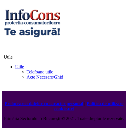
Utile
Utile
Telefoane utile
Acte Necesare/Ghid
Prelucrarea datelor cu caracter personal
|
Politica de utilizare
cookie-uri
Primăria Sectorului 5 București
©️
2021. Toate drepturile rezervate.