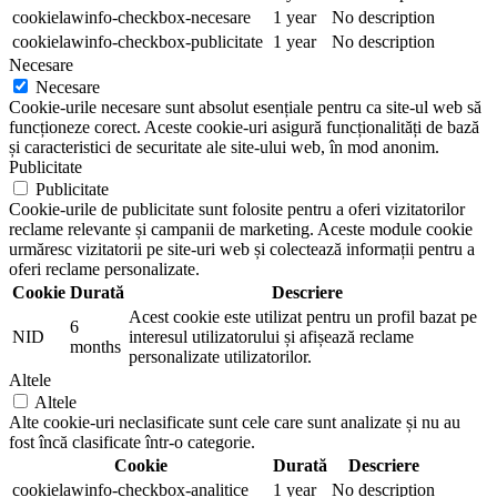
cookielawinfo-checkbox-necesare
1 year
No description
cookielawinfo-checkbox-publicitate
1 year
No description
Necesare
Necesare
Cookie-urile necesare sunt absolut esențiale pentru ca site-ul web să
funcționeze corect. Aceste cookie-uri asigură funcționalități de bază
și caracteristici de securitate ale site-ului web, în mod anonim.
Publicitate
Publicitate
Cookie-urile de publicitate sunt folosite pentru a oferi vizitatorilor
reclame relevante și campanii de marketing. Aceste module cookie
urmăresc vizitatorii pe site-uri web și colectează informații pentru a
oferi reclame personalizate.
Cookie
Durată
Descriere
Acest cookie este utilizat pentru un profil bazat pe
6
NID
interesul utilizatorului și afișează reclame
months
personalizate utilizatorilor.
Altele
Altele
Alte cookie-uri neclasificate sunt cele care sunt analizate și nu au
fost încă clasificate într-o categorie.
Cookie
Durată
Descriere
cookielawinfo-checkbox-analitice
1 year
No description