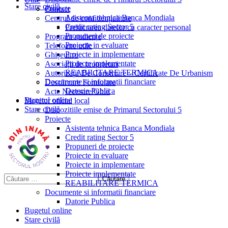
Stare civilă
Proiecte
Contact
Asistenta tehnica Banca Mondiala
Centrul de confidențialitate
Credit rating Sector 5
Prelucrarea datelor cu caracter personal
Propuneri de proiecte
Program audiențe
Proiecte in evaluare
Telefoane utile
Proiecte in implementare
Ghișeul.ro
Proiecte implementate
Asociații de proprietari
REABILITARE TERMICA
Autorizații De Construire – Certificate De Urbanism
Documente si informatii financiare
Descărcare Formulare
Datorie Publica
Acte Necesare/Ghid
Bugetul online
Monitor oficial local
Stare civilă
Dispozitiile emise de Primarul Sectorului 5
Proiecte
Asistenta tehnica Banca Mondiala
Credit rating Sector 5
Propuneri de proiecte
Proiecte in evaluare
Proiecte in implementare
Proiecte implementate
REABILITARE TERMICA
Documente si informatii financiare
Datorie Publica
Bugetul online
Stare civilă