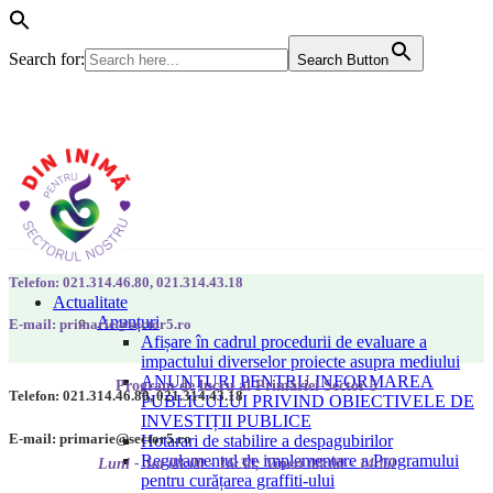
Search for:
Search Button
Telefon: 021.314.46.80, 021.314.43.18
Actualitate
Anunțuri
E-mail: primarie@sector5.ro
Afișare în cadrul procedurii de evaluare a
impactului diverselor proiecte asupra mediului
ANUNȚURI PENTRU INFORMAREA
Program de lucru al Primăriei Sector 5
Telefon: 021.314.46.80, 021.314.43.18
PUBLICULUI PRIVIND OBIECTIVELE DE
INVESTIȚII PUBLICE
E-mail: primarie@sector5.ro
Hotarari de stabilire a despagubirilor
Regulamentul de implementare a Programului
Luni - Joi 08:00 - 16:30; Vineri 08:00 - 14:00
pentru curățarea graffiti-ului