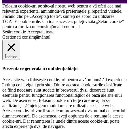
Folosim cookie-uri pe site-ul nostru web pentru a vă oferi cea mai
relevantă experiență, amintindu-vă preferințele și repetând vizitele.
Făcând clic pe „Acceptați toate”, sunteți de acord cu utilizarea
TOATE cookie-urile. Cu toate acestea, puteți vizita „Setări cookie”
pentru a furniza un consimțământ controlat.
Setări cookie
Acceptați toate
Gestionați consimțământul
Închide
Prezentare generală a confidențialității
Acest site web folosește cookie-uri pentru a vă îmbunătăți experiența
în timp ce navigați prin site. Dintre acestea, cookie-urile clasificate
ca fiind necesare sunt stocate în browserul dvs., deoarece sunt
esențiale pentru funcționarea funcționalităților de bază ale site-ului
web. De asemenea, folosim cookie-uri terțe care ne ajută să
analizăm și să înțelegem modul în care utilizați acest site web.
Aceste cookie-uri vor fi stocate în browser-ul dvs. numai cu acordul
dumneavoastră. De asemenea, aveți opțiunea de a renunța la aceste
cookie-uri. Dar renunțarea la unele dintre aceste cookie-uri poate
afecta experiența dvs. de navigare.