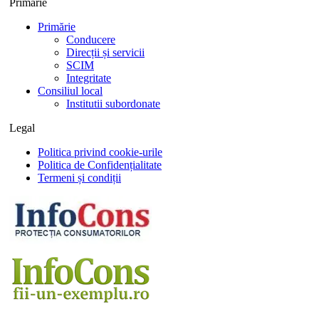
Primarie
Primărie
Conducere
Direcții și servicii
SCIM
Integritate
Consiliul local
Institutii subordonate
Legal
Politica privind cookie-urile
Politica de Confidențialitate
Termeni și condiții