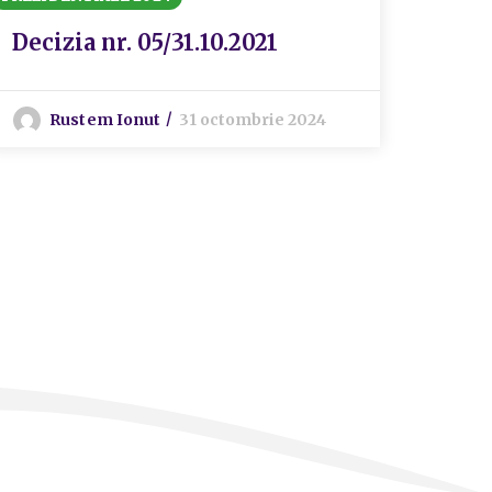
Decizia nr. 05/31.10.2021
Deci
Rustem Ionut
31 octombrie 2024
R