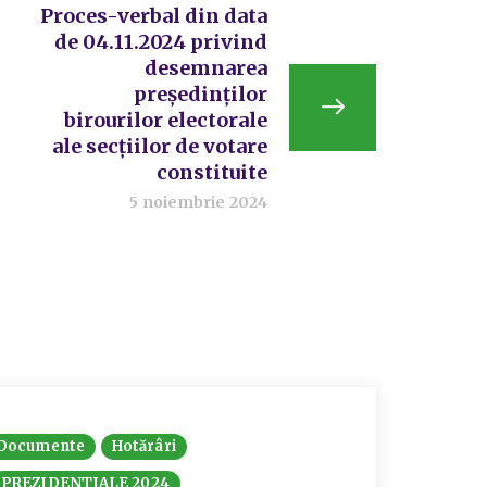
Proces-verbal din data
de 04.11.2024 privind
desemnarea
preşedinţilor
birourilor electorale
ale secţiilor de votare
constituite
5 noiembrie 2024
Documente
Hotărâri
Docume
PREZIDENTIALE 2024
PREZID