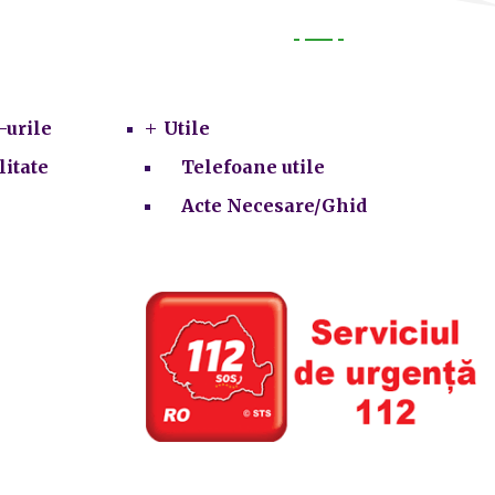
Utile
-urile
Utile
litate
Telefoane utile
Acte Necesare/Ghid