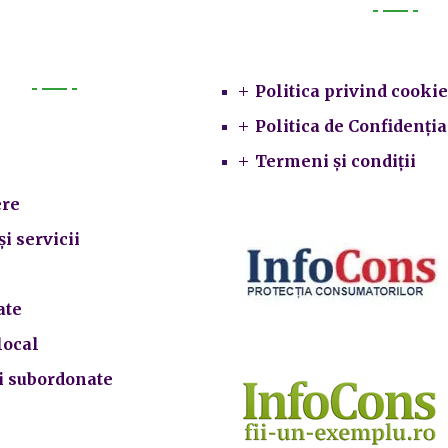
Legal
Politica privind cookie
Primarie
Politica de Confidenția
Termeni și condiții
re
și servicii
ate
local
ii subordonate