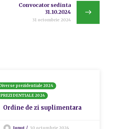
Convocator sedinta
31.10.2024
31 octombrie 2024
Diverse prezidentiale 2024
PREZIDE
PREZIDENTIALE 2024
ANU
SPEC
Ordine de zi suplimentara
I
Ionut
30 octombrie 2024