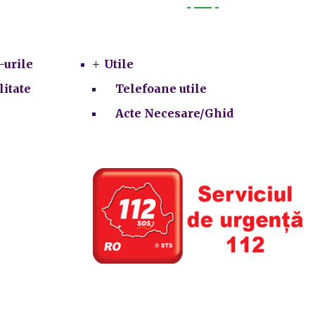
Utile
-urile
Utile
litate
Telefoane utile
Acte Necesare/Ghid