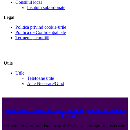
Consiliul local
Institutii subordonate
Legal
Politica privind cookie-urile
Politica de Confidențialitate
Termeni și condiții
Utile
Utile
Telefoane utile
Acte Necesare/Ghid
Prelucrarea datelor cu caracter personal
|
Politica de utilizare
cookie-uri
Primăria Sectorului 5 București
©️
2021. Toate drepturile rezervate.