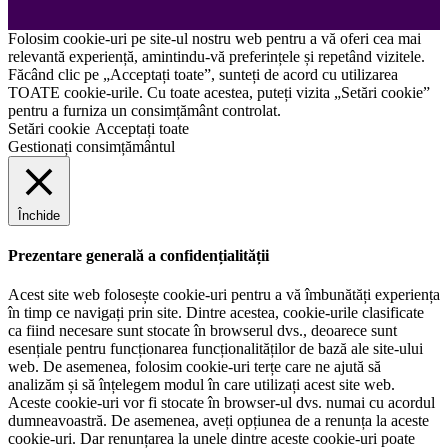
Folosim cookie-uri pe site-ul nostru web pentru a vă oferi cea mai
relevantă experiență, amintindu-vă preferințele și repetând vizitele.
Făcând clic pe „Acceptați toate”, sunteți de acord cu utilizarea
TOATE cookie-urile. Cu toate acestea, puteți vizita „Setări cookie”
pentru a furniza un consimțământ controlat.
Setări cookie
Acceptați toate
Gestionați consimțământul
Închide
Prezentare generală a confidențialității
Acest site web folosește cookie-uri pentru a vă îmbunătăți experiența
în timp ce navigați prin site. Dintre acestea, cookie-urile clasificate
ca fiind necesare sunt stocate în browserul dvs., deoarece sunt
esențiale pentru funcționarea funcționalităților de bază ale site-ului
web. De asemenea, folosim cookie-uri terțe care ne ajută să
analizăm și să înțelegem modul în care utilizați acest site web.
Aceste cookie-uri vor fi stocate în browser-ul dvs. numai cu acordul
dumneavoastră. De asemenea, aveți opțiunea de a renunța la aceste
cookie-uri. Dar renunțarea la unele dintre aceste cookie-uri poate