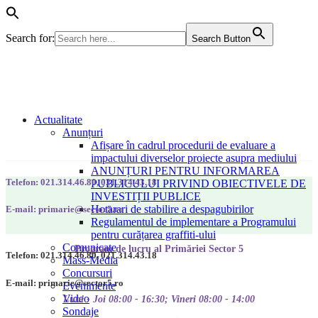
Search for:
Search Button
Actualitate
Anunțuri
Afișare în cadrul procedurii de evaluare a
impactului diverselor proiecte asupra mediului
ANUNȚURI PENTRU INFORMAREA
Telefon: 021.314.46.80, 021.314.43.18
PUBLICULUI PRIVIND OBIECTIVELE DE
INVESTIȚII PUBLICE
Hotarari de stabilire a despagubirilor
E-mail: primarie@sector5.ro
Regulamentul de implementare a Programului
pentru curățarea graffiti-ului
Comunicate
Program de lucru al Primăriei Sector 5
Telefon: 021.314.46.80, 021.314.43.18
Mass-Media
Concursuri
E-mail: primarie@sector5.ro
Evenimente
Video
Luni - Joi 08:00 - 16:30; Vineri 08:00 - 14:00
Sondaje