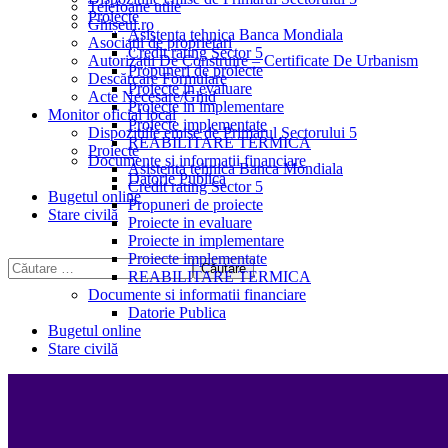
Telefoane utile
Proiecte
Ghișeul.ro
Asistenta tehnica Banca Mondiala
Asociații de proprietari
Credit rating Sector 5
Autorizații De Construire – Certificate De Urbanism
Propuneri de proiecte
Descărcare Formulare
Proiecte in evaluare
Acte Necesare/Ghid
Proiecte in implementare
Monitor oficial local
Proiecte implementate
Dispozitiile emise de Primarul Sectorului 5
REABILITARE TERMICA
Proiecte
Documente si informatii financiare
Asistenta tehnica Banca Mondiala
Datorie Publica
Credit rating Sector 5
Bugetul online
Propuneri de proiecte
Stare civilă
Proiecte in evaluare
Proiecte in implementare
Proiecte implementate
REABILITARE TERMICA
Documente si informatii financiare
Datorie Publica
Bugetul online
Stare civilă