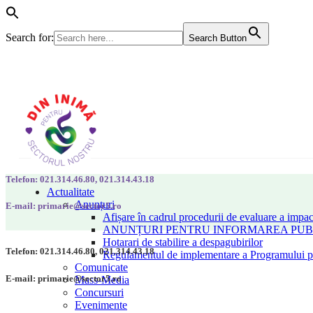
Search for:
Search Button
Telefon: 021.314.46.80, 021.314.43.18
Actualitate
Anunțuri
E-mail: primarie@sector5.ro
Afișare în cadrul procedurii de evaluare a impac
ANUNȚURI PENTRU INFORMAREA PUBLI
Hotarari de stabilire a despagubirilor
Telefon: 021.314.46.80, 021.314.43.18
Regulamentul de implementare a Programului pen
Comunicate
E-mail: primarie@sector5.ro
Mass-Media
Concursuri
Evenimente