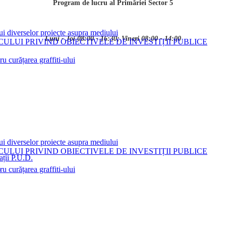
Program de lucru al Primăriei Sector 5
ui diverselor proiecte asupra mediului
Luni - Joi 08:00 - 16:30; Vineri 08:00 - 14:00
LUI PRIVIND OBIECTIVELE DE INVESTIȚII PUBLICE
 curățarea graffiti-ului
ui diverselor proiecte asupra mediului
LUI PRIVIND OBIECTIVELE DE INVESTIȚII PUBLICE
ații P.U.D.
i
 curățarea graffiti-ului