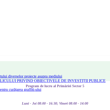
tului diverselor proiecte asupra mediului
CULUI PRIVIND OBIECTIVELE DE INVESTIȚII PUBLICE
Program de lucru al Primăriei Sector 5
tru curățarea graffiti-ului
Luni - Joi 08:00 - 16:30; Vineri 08:00 - 14:00