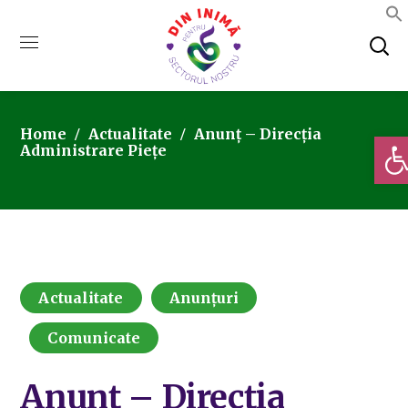
Home
Actualitate
Anunț – Direcția
Deschi
Administrare Piețe
Actualitate
Anunțuri
Comunicate
Anunț – Direcția