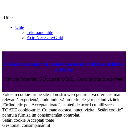
Utile
Utile
Telefoane utile
Acte Necesare/Ghid
Prelucrarea datelor cu caracter personal
|
Politica de utilizare
cookie-uri
Primăria Sectorului 5 București
©️
2021. Toate drepturile rezervate.
Folosim cookie-uri pe site-ul nostru web pentru a vă oferi cea mai
relevantă experiență, amintindu-vă preferințele și repetând vizitele.
Făcând clic pe „Acceptați toate”, sunteți de acord cu utilizarea
TOATE cookie-urile. Cu toate acestea, puteți vizita „Setări cookie”
pentru a furniza un consimțământ controlat.
Setări cookie
Acceptați toate
Gestionați consimțământul