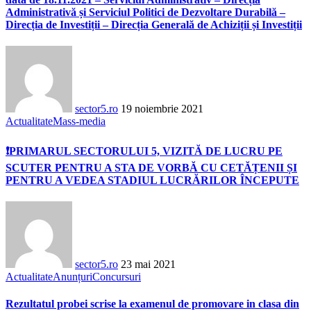
Administrativă și Serviciul Politici de Dezvoltare Durabilă –
Direcția de Investiții – Direcția Generală de Achiziții și Investiții
sector5.ro
19 noiembrie 2021
Actualitate
Mass-media
❗PRIMARUL SECTORULUI 5, VIZITĂ DE LUCRU PE
SCUTER PENTRU A STA DE VORBĂ CU CETĂȚENII ȘI
PENTRU A VEDEA STADIUL LUCRĂRILOR ÎNCEPUTE
sector5.ro
23 mai 2021
Actualitate
Anunțuri
Concursuri
Rezultatul probei scrise la examenul de promovare in clasa din