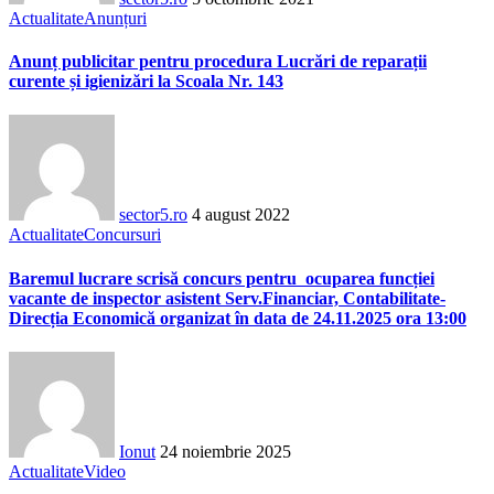
Actualitate
Anunțuri
Anunț publicitar pentru procedura Lucrări de reparații
curente și igienizări la Scoala Nr. 143
sector5.ro
4 august 2022
Actualitate
Concursuri
Baremul lucrare scrisă concurs pentru ocuparea funcției
vacante de inspector asistent Serv.Financiar, Contabilitate-
Direcția Economică organizat în data de 24.11.2025 ora 13:00
Ionut
24 noiembrie 2025
Actualitate
Video