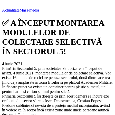
Actualitate
Mass-media
✅ A ÎNCEPUT MONTAREA
MODULELOR DE
COLECTARE SELECTIVĂ
ÎN SECTORUL 5!
4 iunie 2021
Primăria Sectorului 5, prin societatea Salubrizare, a început de
astăzi, 4 iunie 2021, montarea modulelor de colectare selectivă. Vor
exista 16 puncte de reciclare pe raza sectorului, două dintre acestea
fiind deja amplasate în zona Eroilor și pe platoul Academiei Militare.
În fiecare punct va exista un container pentru plastic și metal, unul
pentru hârtie și carton și unul pentru sticlă.
Primăria Sectorului 5 își dorește ca prin acest demers să încurajeze
cetățenii din sector să recicleze. De asemenea, Cristian Popescu
Piedone subliniează nevoia de a proteja mediul înconjurător, având
în vedere că în sector încă există zone unde unele persoane aruncă
deșeuri la întâmplare.