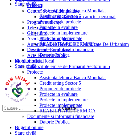
Stare civilă
Proiecte
Contact
Asistenta tehnica Banca Mondiala
Centrul de confidențialitate
Credit rating Sector 5
Prelucrarea datelor cu caracter personal
Propuneri de proiecte
Program audiențe
Proiecte in evaluare
Telefoane utile
Proiecte in implementare
Ghișeul.ro
Proiecte implementate
Asociații de proprietari
REABILITARE TERMICA
Autorizații De Construire – Certificate De Urbanism
Documente si informatii financiare
Descărcare Formulare
Datorie Publica
Acte Necesare/Ghid
Bugetul online
Monitor oficial local
Stare civilă
Dispozitiile emise de Primarul Sectorului 5
Proiecte
Asistenta tehnica Banca Mondiala
Credit rating Sector 5
Propuneri de proiecte
Proiecte in evaluare
Proiecte in implementare
Proiecte implementate
REABILITARE TERMICA
Documente si informatii financiare
Datorie Publica
Bugetul online
Stare civilă