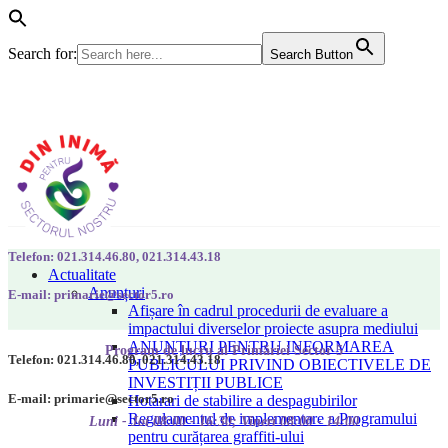
Search for:
Search Button
Telefon: 021.314.46.80, 021.314.43.18
Actualitate
Anunțuri
E-mail: primarie@sector5.ro
Afișare în cadrul procedurii de evaluare a
impactului diverselor proiecte asupra mediului
ANUNȚURI PENTRU INFORMAREA
Program de lucru al Primăriei Sector 5
Telefon: 021.314.46.80, 021.314.43.18
PUBLICULUI PRIVIND OBIECTIVELE DE
INVESTIȚII PUBLICE
E-mail: primarie@sector5.ro
Hotarari de stabilire a despagubirilor
Regulamentul de implementare a Programului
Luni - Joi 08:00 - 16:30; Vineri 08:00 - 14:00
pentru curățarea graffiti-ului