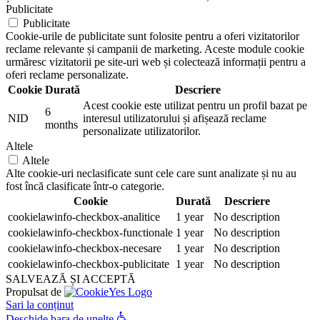
Publicitate
Publicitate
Cookie-urile de publicitate sunt folosite pentru a oferi vizitatorilor
reclame relevante și campanii de marketing. Aceste module cookie
urmăresc vizitatorii pe site-uri web și colectează informații pentru a
oferi reclame personalizate.
Cookie
Durată
Descriere
Acest cookie este utilizat pentru un profil bazat pe
6
NID
interesul utilizatorului și afișează reclame
months
personalizate utilizatorilor.
Altele
Altele
Alte cookie-uri neclasificate sunt cele care sunt analizate și nu au
fost încă clasificate într-o categorie.
Cookie
Durată
Descriere
cookielawinfo-checkbox-analitice
1 year
No description
cookielawinfo-checkbox-functionale
1 year
No description
cookielawinfo-checkbox-necesare
1 year
No description
cookielawinfo-checkbox-publicitate
1 year
No description
SALVEAZĂ ȘI ACCEPTĂ
Propulsat de
Sari la conținut
Deschide bara de unelte