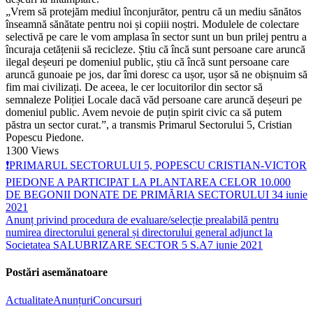
„Vrem să protejăm mediul înconjurător, pentru că un mediu sănătos
înseamnă sănătate pentru noi și copiii noștri. Modulele de colectare
selectivă pe care le vom amplasa în sector sunt un bun prilej pentru a
încuraja cetățenii să recicleze. Știu că încă sunt persoane care aruncă
ilegal deșeuri pe domeniul public, știu că încă sunt persoane care
aruncă gunoaie pe jos, dar îmi doresc ca ușor, ușor să ne obișnuim să
fim mai civilizați. De aceea, le cer locuitorilor din sector să
semnaleze Poliției Locale dacă văd persoane care aruncă deșeuri pe
domeniul public. Avem nevoie de puțin spirit civic ca să putem
păstra un sector curat.”, a transmis Primarul Sectorului 5, Cristian
Popescu Piedone.
1300
Views
❗️PRIMARUL SECTORULUI 5, POPESCU CRISTIAN-VICTOR
PIEDONE A PARTICIPAT LA PLANTAREA CELOR 10.000
DE BEGONII DONATE DE PRIMĂRIA SECTORULUI 3
4 iunie
2021
Anunț privind procedura de evaluare/selecție prealabilă pentru
numirea directorului general și directorului general adjunct la
Societatea SALUBRIZARE SECTOR 5 S.A
7 iunie 2021
Postări asemănatoare
Actualitate
Anunțuri
Concursuri