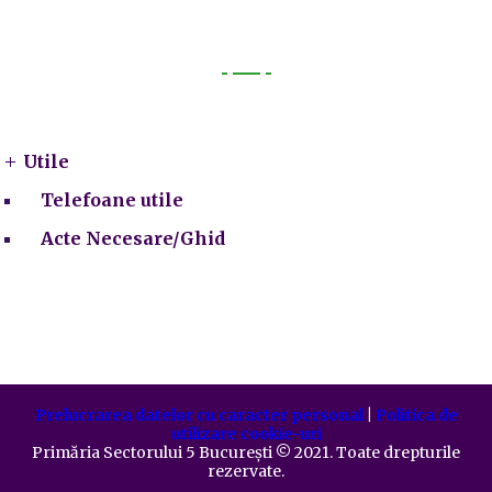
Utile
Utile
Telefoane utile
Acte Necesare/Ghid
Prelucrarea datelor cu caracter personal
|
Politica de
utilizare cookie-uri
Primăria Sectorului 5 București
©️
2021. Toate drepturile
rezervate.