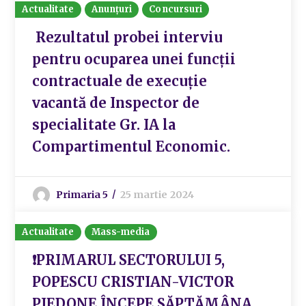
Actualitate
Anunțuri
Concursuri
Rezultatul probei interviu
pentru ocuparea unei funcții
contractuale de execuție
vacantă de Inspector de
specialitate Gr. IA la
Compartimentul Economic.
Primaria 5
25 martie 2024
Actualitate
Mass-media
❗️PRIMARUL SECTORULUI 5,
POPESCU CRISTIAN-VICTOR
PIEDONE ÎNCEPE SĂPTĂMÂNA