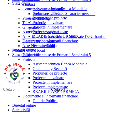
Stare civilă
Proiecte
Contact
Asistenta tehnica Banca Mondiala
Centrul de confidențialitate
Credit rating Sector 5
Prelucrarea datelor cu caracter personal
Propuneri de proiecte
Program audiențe
Proiecte in evaluare
Telefoane utile
Proiecte in implementare
Ghișeul.ro
Proiecte implementate
Asociații de proprietari
REABILITARE TERMICA
Autorizații De Construire – Certificate De Urbanism
Documente si informatii financiare
Descărcare Formulare
Datorie Publica
Acte Necesare/Ghid
Bugetul online
Monitor oficial local
Stare civilă
Dispozitiile emise de Primarul Sectorului 5
Proiecte
Asistenta tehnica Banca Mondiala
Credit rating Sector 5
Propuneri de proiecte
Proiecte in evaluare
Proiecte in implementare
Proiecte implementate
REABILITARE TERMICA
Documente si informatii financiare
Datorie Publica
Bugetul online
Stare civilă