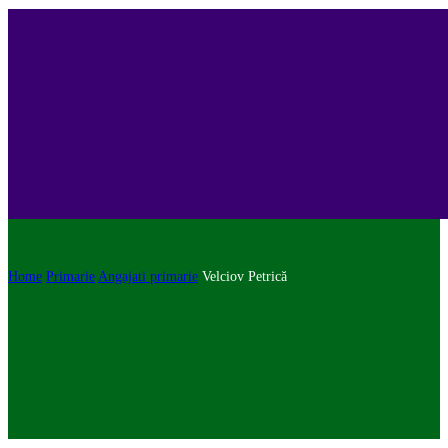
Home
Primarie
Angajati primarie
Velciov Petrică