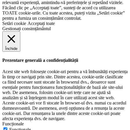
relevantă experiență, amintindu-vă preferințele și repetând vizitele.
Făcând clic pe „Acceptați toate”, sunteți de acord cu utilizarea
TOATE cookie-urile. Cu toate acestea, puteți vizita „Setări cookie”
pentru a furniza un consimțământ controlat.
Setări cookie
Acceptați toate
Gestionați consimțământul
Închide
Prezentare generală a confidențialității
Acest site web folosește cookie-uri pentru a vă îmbunătăți experiența
în timp ce navigați prin site. Dintre acestea, cookie-urile clasificate
ca fiind necesare sunt stocate în browserul dvs., deoarece sunt
esențiale pentru funcționarea funcționalităților de bază ale site-ului
web. De asemenea, folosim cookie-uri terțe care ne ajută să
analizăm și să înțelegem modul în care utilizați acest site web.
Aceste cookie-uri vor fi stocate în browser-ul dvs. numai cu acordul
dumneavoastră. De asemenea, aveți opțiunea de a renunța la aceste
cookie-uri. Dar renunțarea la unele dintre aceste cookie-uri poate
afecta experiența dvs. de navigare.
Funcționale
Funcționale