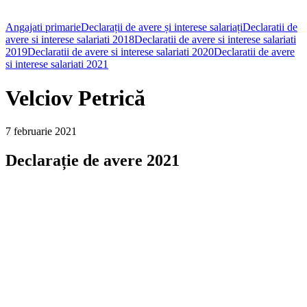
Angajati primarie
Declarații de avere și interese salariați
Declaratii de
avere si interese salariati 2018
Declaratii de avere si interese salariati
2019
Declaratii de avere si interese salariati 2020
Declaratii de avere
si interese salariati 2021
Velciov Petrică
7 februarie 2021
Declarație de avere 2021