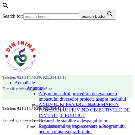
Search for:
Search Button
Telefon: 021.314.46.80, 021.314.43.18
Actualitate
Anunțuri
E-mail: primarie@sector5.ro
Afișare în cadrul procedurii de evaluare a
impactului diverselor proiecte asupra mediului
ANUNȚURI PENTRU INFORMAREA
Program de lucru al Primăriei Sector 5
Telefon: 021.314.46.80, 021.314.43.18
PUBLICULUI PRIVIND OBIECTIVELE DE
INVESTIȚII PUBLICE
E-mail: primarie@sector5.ro
Hotarari de stabilire a despagubirilor
Regulamentul de implementare a Programului
Luni - Joi 08:00 - 16:30; Vineri 08:00 - 14:00
pentru curățarea graffiti-ului