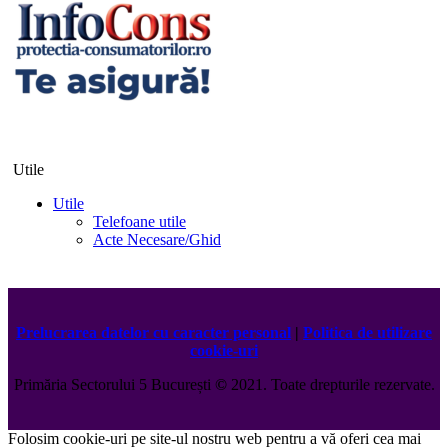
Utile
Utile
Telefoane utile
Acte Necesare/Ghid
Prelucrarea datelor cu caracter personal
|
Politica de utilizare
cookie-uri
Primăria Sectorului 5 București
©️
2021. Toate drepturile rezervate.
Folosim cookie-uri pe site-ul nostru web pentru a vă oferi cea mai