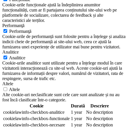
Cookie-urile funcționale ajută la îndeplinirea anumitor
funcționalități, cum ar fi partajarea conținutului site-ului web pe
platformele de socializare, colectarea de feedback și alte
caracteristici ale terților.
Performanţă
Performanţă
Cookie-urile de performanță sunt folosite pentru a înțelege și analiza
indicii cheie de performanță ai site-ului web, ceea ce ajută la
furnizarea unei experiențe de utilizator mai bune pentru vizitatori.
Analitice
Analitice
Cookie-urile analitice sunt utilizate pentru a înțelege modul în care
vizitatorii interacționează cu site-ul web. Aceste cookie-uri ajută la
furnizarea de informații despre valori, numărul de vizitatori, rata de
respingere, sursa de trafic etc.
Altele
Altele
Alte cookie-uri neclasificate sunt cele care sunt analizate și nu au
fost încă clasificate într-o categorie.
Cookie
Durată
Descriere
cookielawinfo-checkbox-analitice
1 year
No description
cookielawinfo-checkbox-functionale
1 year
No description
cookielawinfo-checkbox-necesare
1 year
No description