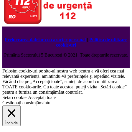
Prelucrarea datelor cu caracter personal
|
Politica de utilizare
cookie-uri
Primăria Sectorului 5 București
©️
2021. Toate drepturile rezervate.
Folosim cookie-uri pe site-ul nostru web pentru a vă oferi cea mai
relevantă experiență, amintindu-vă preferințele și repetând vizitele.
Făcând clic pe „Acceptați toate”, sunteți de acord cu utilizarea
TOATE cookie-urile. Cu toate acestea, puteți vizita „Setări cookie”
pentru a furniza un consimțământ controlat.
Setări cookie
Acceptați toate
Gestionați consimțământul
Închide