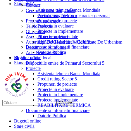
Stare civilă
Proiecte
Contact
Asistenta tehnica Banca Mondiala
Centrul de confidențialitate
Credit rating Sector 5
Prelucrarea datelor cu caracter personal
Propuneri de proiecte
Program audiențe
Proiecte in evaluare
Telefoane utile
Proiecte in implementare
Ghișeul.ro
Proiecte implementate
Asociații de proprietari
REABILITARE TERMICA
Autorizații De Construire – Certificate De Urbanism
Documente si informatii financiare
Descărcare Formulare
Datorie Publica
Acte Necesare/Ghid
Bugetul online
Monitor oficial local
Stare civilă
Dispozitiile emise de Primarul Sectorului 5
Proiecte
Asistenta tehnica Banca Mondiala
Credit rating Sector 5
Propuneri de proiecte
Proiecte in evaluare
Proiecte in implementare
Proiecte implementate
REABILITARE TERMICA
Documente si informatii financiare
Datorie Publica
Bugetul online
Stare civilă