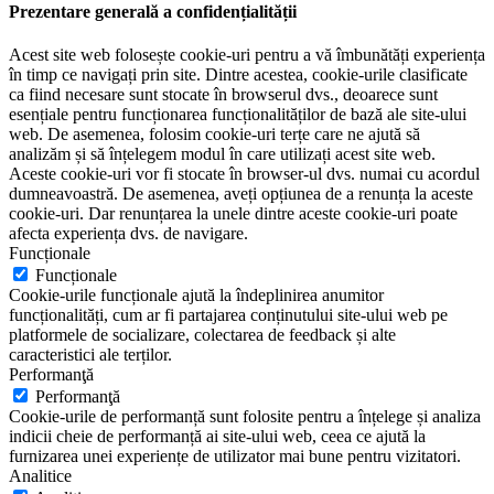
Prezentare generală a confidențialității
Acest site web folosește cookie-uri pentru a vă îmbunătăți experiența
în timp ce navigați prin site. Dintre acestea, cookie-urile clasificate
ca fiind necesare sunt stocate în browserul dvs., deoarece sunt
esențiale pentru funcționarea funcționalităților de bază ale site-ului
web. De asemenea, folosim cookie-uri terțe care ne ajută să
analizăm și să înțelegem modul în care utilizați acest site web.
Aceste cookie-uri vor fi stocate în browser-ul dvs. numai cu acordul
dumneavoastră. De asemenea, aveți opțiunea de a renunța la aceste
cookie-uri. Dar renunțarea la unele dintre aceste cookie-uri poate
afecta experiența dvs. de navigare.
Funcționale
Funcționale
Cookie-urile funcționale ajută la îndeplinirea anumitor
funcționalități, cum ar fi partajarea conținutului site-ului web pe
platformele de socializare, colectarea de feedback și alte
caracteristici ale terților.
Performanţă
Performanţă
Cookie-urile de performanță sunt folosite pentru a înțelege și analiza
indicii cheie de performanță ai site-ului web, ceea ce ajută la
furnizarea unei experiențe de utilizator mai bune pentru vizitatori.
Analitice