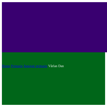
Home
Primarie
Angajati primarie
Vârlan Dan