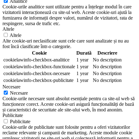
Analitice
Cookie-urile analitice sunt utilizate pentru a înțelege modul în care
vizitatorii interacționează cu site-ul web. Aceste cookie-uri ajută la
furnizarea de informații despre valori, numărul de vizitatori, rata de
respingere, sursa de trafic etc.
Altele
Altele
Alte cookie-uri neclasificate sunt cele care sunt analizate și nu au
fost încă clasificate într-o categorie.
Cookie
Durată
Descriere
cookielawinfo-checkbox-analitice
1 year
No description
cookielawinfo-checkbox-functionale
1 year
No description
cookielawinfo-checkbox-necesare
1 year
No description
cookielawinfo-checkbox-publicitate
1 year
No description
Necesare
Necesare
Cookie-urile necesare sunt absolut esențiale pentru ca site-ul web să
funcționeze corect. Aceste cookie-uri asigură funcționalități de bază
și caracteristici de securitate ale site-ului web, în mod anonim.
Publicitate
Publicitate
Cookie-urile de publicitate sunt folosite pentru a oferi vizitatorilor
reclame relevante și campanii de marketing. Aceste module cookie
urmăresc vizitatorii pe site-uri web și colectează informații pentru a