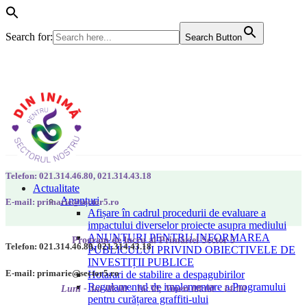
Search for:
Search Button
Telefon: 021.314.46.80, 021.314.43.18
Actualitate
Anunțuri
E-mail: primarie@sector5.ro
Afișare în cadrul procedurii de evaluare a
impactului diverselor proiecte asupra mediului
ANUNȚURI PENTRU INFORMAREA
Program de lucru al Primăriei Sector 5
Telefon: 021.314.46.80, 021.314.43.18
PUBLICULUI PRIVIND OBIECTIVELE DE
INVESTIȚII PUBLICE
E-mail: primarie@sector5.ro
Hotarari de stabilire a despagubirilor
Regulamentul de implementare a Programului
Luni - Joi 08:00 - 16:30; Vineri 08:00 - 14:00
pentru curățarea graffiti-ului