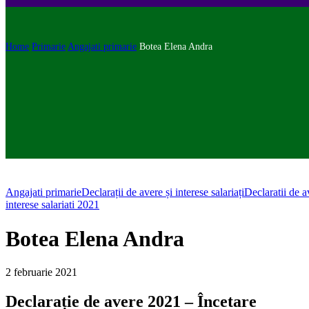
Home
Primarie
Angajati primarie
Botea Elena Andra
Angajati primarie
Declarații de avere și interese salariați
Declaratii de a
interese salariati 2021
Botea Elena Andra
2 februarie 2021
Declarație de avere 2021 – Încetare