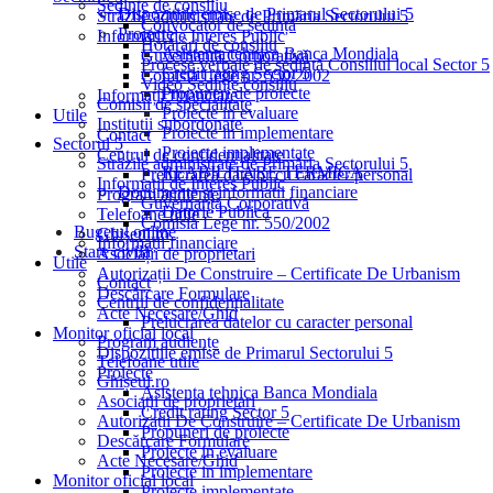
Ședințe de consiliu
Dispozitiile emise de Primarul Sectorului 5
Străzile administrate de Primăria Sectorului 5
Convocator de ședință
Proiecte
Informații de Interes Public
Hotărâri de consiliu
Asistenta tehnica Banca Mondiala
Guvernanță Corporativă
Procese verbale de ședință Consiliul local Sector 5
Credit rating Sector 5
Comisia Lege nr. 550/2002
Video Ședințe consiliu
Propuneri de proiecte
Informații financiare
Comisii de specialitate
Proiecte in evaluare
Utile
Institutii subordonate
Proiecte in implementare
Contact
Sectorul 5
Proiecte implementate
Centrul de confidențialitate
Străzile administrate de Primăria Sectorului 5
REABILITARE TERMICA
Prelucrarea datelor cu caracter personal
Informații de Interes Public
Documente si informatii financiare
Program audiențe
Guvernanță Corporativă
Datorie Publica
Telefoane utile
Comisia Lege nr. 550/2002
Bugetul online
Ghișeul.ro
Informații financiare
Stare civilă
Asociații de proprietari
Utile
Autorizații De Construire – Certificate De Urbanism
Contact
Descărcare Formulare
Centrul de confidențialitate
Acte Necesare/Ghid
Prelucrarea datelor cu caracter personal
Monitor oficial local
Program audiențe
Dispozitiile emise de Primarul Sectorului 5
Telefoane utile
Proiecte
Ghișeul.ro
Asistenta tehnica Banca Mondiala
Asociații de proprietari
Credit rating Sector 5
Autorizații De Construire – Certificate De Urbanism
Propuneri de proiecte
Descărcare Formulare
Proiecte in evaluare
Acte Necesare/Ghid
Proiecte in implementare
Monitor oficial local
Proiecte implementate