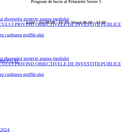
Program de lucru al Primăriei Sector 5
ui diverselor proiecte asupra mediului
Luni - Joi 08:00 - 16:30; Vineri 08:00 - 14:00
LUI PRIVIND OBIECTIVELE DE INVESTIȚII PUBLICE
 curățarea graffiti-ului
ui diverselor proiecte asupra mediului
ații P.U.D.
LUI PRIVIND OBIECTIVELE DE INVESTIȚII PUBLICE
i
 curățarea graffiti-ului
0-2024