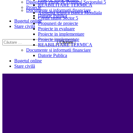
Dispozitiile emise de Primarul Sectorului 5
REABILITARE TERMICA
Proiecte
Documente si informatii financiare
Asistenta tehnica Banca Mondiala
Datorie Publica
Credit rating Sector 5
Bugetul online
Propuneri de proiecte
Stare civilă
Proiecte in evaluare
Proiecte in implementare
Proiecte implementate
REABILITARE TERMICA
Documente si informatii financiare
Datorie Publica
Bugetul online
Stare civilă