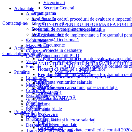
Viceprimari
Secretar General
Actualitate
Organigrama
Anunțuri
Regulamente
Afișare în cadrul procedurii de evaluare a impactul
Contactați-ne
Direcții și servicii
ANUNȚURI PENTRU INFORMAREA PUBLICU
Declarații de avere și interese salariați
Hotarari de stabilire a despagubirilor
Dezbateri publice
Regulamentul de implementare a Programului pentru
Transparență Decizională
Comunicate
Documente
Mass-Media
Actualitate
Proiecte in dezbatere
Concursuri
Anunțuri
Contactați-ne
Documentații PUD
Evenimente
Afișare în cadrul procedurii de evaluare a impactul
Informare și consultare publică document
Video
ANUNȚURI PENTRU INFORMAREA PUBLICU
C.T.A.T.U. – Convocator și ordinea de z
Sondaje
Hotarari de stabilire a despagubirilor
Ședințe C.T.A.T.U
Primărie
Regulamentul de implementare a Programului pentru
Documentații P.U.D. aprobate
Conducere
Comunicate
Transparența veniturilor salariale
Primar
Mass-Media
Legislația în baza căreia funcționează instituția
City Manager
Concursuri
Legea 544/2001
Viceprimari
Evenimente
COMISIA PARITARĂ
Secretar General
Video
SCIM
Organigrama
Sondaje
Integritate
Regulamente
Primărie
Consiliul local
Direcții și servicii
Conducere
Consilieri locali
Declarații de avere și interese salariați
Primar
Incheiere mandate
Dezbateri publice
City Manager
Rapoarte de activitate consilieri si comisii 202
Transparență Decizională