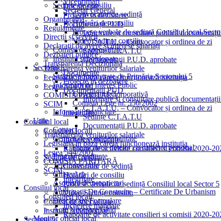
Viceprimari
Ședințe de consiliu
Documente
Secretar General
Convocator de ședință
Proiecte in dezbatere
Organigrama
Hotărâri de consiliu
Documentații PUD
Regulamente
Procese verbale de ședință Consiliul local Secto
Informare și consultare publică documentați
Direcții și servicii
Video Ședințe consiliu
C.T.A.T.U. – Convocator și ordinea de zi
Declarații de avere și interese salariați
Comisii de specialitate
Ședințe C.T.A.T.U
Dezbateri publice
Institutii subordonate
Documentații P.U.D. aprobate
Transparență Decizională
Sectorul 5
Transparența veniturilor salariale
Documente
Străzile administrate de Primăria Sectorului 5
Legislația în baza căreia funcționează instituția
Proiecte in dezbatere
Informații de Interes Public
Legea 544/2001
Documentații PUD
Guvernanță Corporativă
COMISIA PARITARĂ
Informare și consultare publică documentați
Comisia Lege nr. 550/2002
SCIM
C.T.A.T.U. – Convocator și ordinea de zi
Informații financiare
Integritate
Ședințe C.T.A.T.U
Utile
Consiliul local
Documentații P.U.D. aprobate
Contact
Consilieri locali
Transparența veniturilor salariale
Centrul de confidențialitate
Incheiere mandate
Legislația în baza căreia funcționează instituția
Prelucrarea datelor cu caracter personal
Rapoarte de activitate consilieri si comisii 2020-2
Legea 544/2001
Program audiențe
Ședințe de consiliu
COMISIA PARITARĂ
Telefoane utile
Convocator de ședință
SCIM
Ghișeul.ro
Hotărâri de consiliu
Integritate
Asociații de proprietari
Procese verbale de ședință Consiliul local Sector 5
Consiliul local
Autorizații De Construire – Certificate De Urbanism
Video Ședințe consiliu
Consilieri locali
Descărcare Formulare
Comisii de specialitate
Incheiere mandate
Acte Necesare/Ghid
Institutii subordonate
Rapoarte de activitate consilieri si comisii 2020-2
Monitor oficial local
Sectorul 5