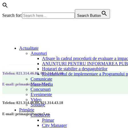
Search for:
Search Button
Actualitate
Anunțuri
Afișare în cadrul procedurii de evaluare a impac
ANUNȚURI PENTRU INFORMAREA PUBLI
Hotarari de stabilire a despagubirilor
Telefon: 021.314.46.80, 021.314.43.18
Regulamentul de implementare a Programului pen
Comunicate
Mass-Media
E-mail: primarie@sector5.ro
Concursuri
Evenimente
Video
Telefon: 021.314.46.80, 021.314.43.18
Sondaje
Primărie
E-mail: primarie@sector5.ro
Conducere
Primar
City Manager