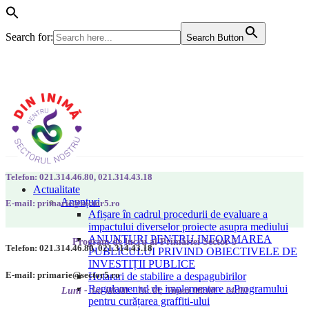
Search for:
Search Button
Telefon: 021.314.46.80, 021.314.43.18
Actualitate
Anunțuri
E-mail: primarie@sector5.ro
Afișare în cadrul procedurii de evaluare a
impactului diverselor proiecte asupra mediului
ANUNȚURI PENTRU INFORMAREA
Program de lucru al Primăriei Sector 5
Telefon: 021.314.46.80, 021.314.43.18
PUBLICULUI PRIVIND OBIECTIVELE DE
INVESTIȚII PUBLICE
E-mail: primarie@sector5.ro
Hotarari de stabilire a despagubirilor
Regulamentul de implementare a Programului
Luni - Joi 08:00 - 16:30; Vineri 08:00 - 14:00
pentru curățarea graffiti-ului