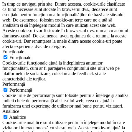
în timp ce navigați prin site. Dintre acestea, cookie-urile clasificate
ca fiind necesare sunt stocate în browserul dvs., deoarece sunt
esențiale pentru funcționarea funcționalităților de bază ale site-ului
web. De asemenea, folosim cookie-uri terțe care ne ajută să
analizăm și să înțelegem modul în care utilizați acest site web.
Aceste cookie-uri vor fi stocate în browser-ul dvs. numai cu acordul
dumneavoastră. De asemenea, aveți opțiunea de a renunța la aceste
cookie-uri. Dar renunțarea la unele dintre aceste cookie-uri poate
afecta experiența dvs. de navigare.
Funcționale
Funcționale
Cookie-urile funcționale ajută la îndeplinirea anumitor
funcționalități, cum ar fi partajarea conținutului site-ului web pe
platformele de socializare, colectarea de feedback și alte
caracteristici ale terților.
Performanţă
Performanţă
Cookie-urile de performanță sunt folosite pentru a înțelege și analiza
indicii cheie de performanță ai site-ului web, ceea ce ajută la
furnizarea unei experiențe de utilizator mai bune pentru vizitatori.
Analitice
Analitice
Cookie-urile analitice sunt utilizate pentru a înțelege modul în care
vizitatorii interacționează cu site-ul web. Aceste cookie-uri ajută la