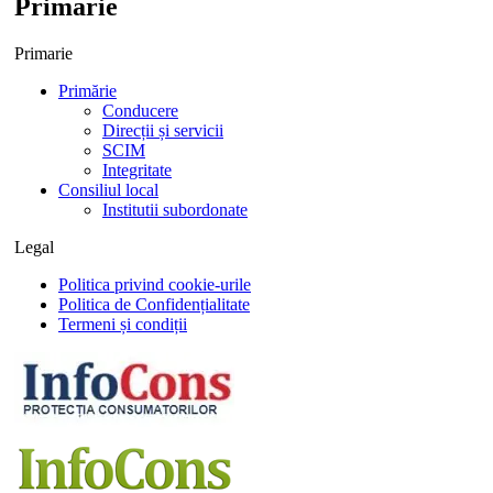
Primarie
Primarie
Primărie
Conducere
Direcții și servicii
SCIM
Integritate
Consiliul local
Institutii subordonate
Legal
Politica privind cookie-urile
Politica de Confidențialitate
Termeni și condiții