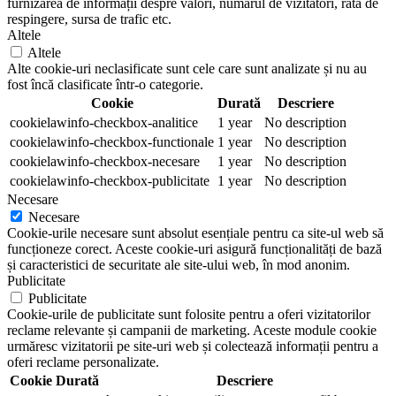
furnizarea de informații despre valori, numărul de vizitatori, rata de
respingere, sursa de trafic etc.
Altele
Altele
Alte cookie-uri neclasificate sunt cele care sunt analizate și nu au
fost încă clasificate într-o categorie.
Cookie
Durată
Descriere
cookielawinfo-checkbox-analitice
1 year
No description
cookielawinfo-checkbox-functionale
1 year
No description
cookielawinfo-checkbox-necesare
1 year
No description
cookielawinfo-checkbox-publicitate
1 year
No description
Necesare
Necesare
Cookie-urile necesare sunt absolut esențiale pentru ca site-ul web să
funcționeze corect. Aceste cookie-uri asigură funcționalități de bază
și caracteristici de securitate ale site-ului web, în mod anonim.
Publicitate
Publicitate
Cookie-urile de publicitate sunt folosite pentru a oferi vizitatorilor
reclame relevante și campanii de marketing. Aceste module cookie
urmăresc vizitatorii pe site-uri web și colectează informații pentru a
oferi reclame personalizate.
Cookie
Durată
Descriere