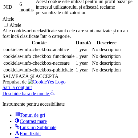
Acest cookie este utilizat pentru un profil bazat pe
6
NID
interesul utilizatorului și afișează reclame
months
personalizate utilizatorilor.
Altele
Altele
Alte cookie-uri neclasificate sunt cele care sunt analizate și nu au
fost încă clasificate într-o categorie.
Cookie
Durată
Descriere
cookielawinfo-checkbox-analitice
1 year
No description
cookielawinfo-checkbox-functionale
1 year
No description
cookielawinfo-checkbox-necesare
1 year
No description
cookielawinfo-checkbox-publicitate
1 year
No description
SALVEAZĂ ȘI ACCEPTĂ
Propulsat de
Sari la conținut
Deschide bara de unelte
Instrumente pentru accesibilitate
Tonuri de gri
Contrast mare
Link-uri Subliniate
Font lizibil