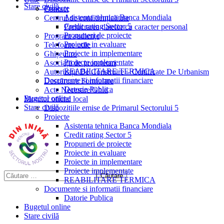
Stare civilă
Proiecte
Contact
Asistenta tehnica Banca Mondiala
Centrul de confidențialitate
Credit rating Sector 5
Prelucrarea datelor cu caracter personal
Propuneri de proiecte
Program audiențe
Proiecte in evaluare
Telefoane utile
Proiecte in implementare
Ghișeul.ro
Proiecte implementate
Asociații de proprietari
REABILITARE TERMICA
Autorizații De Construire – Certificate De Urbanism
Documente si informatii financiare
Descărcare Formulare
Datorie Publica
Acte Necesare/Ghid
Bugetul online
Monitor oficial local
Stare civilă
Dispozitiile emise de Primarul Sectorului 5
Proiecte
Asistenta tehnica Banca Mondiala
Credit rating Sector 5
Propuneri de proiecte
Proiecte in evaluare
Proiecte in implementare
Proiecte implementate
REABILITARE TERMICA
Documente si informatii financiare
Datorie Publica
Bugetul online
Stare civilă