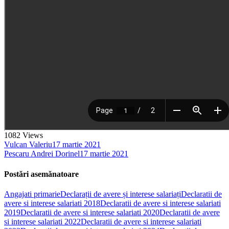
1082
Views
Vulcan Valeriu
17 martie 2021
Pescaru Andrei Dorinel
17 martie 2021
Postări asemănatoare
Angajati primarie
Declarații de avere și interese salariați
Declaratii de
avere si interese salariati 2018
Declaratii de avere si interese salariati
2019
Declaratii de avere si interese salariati 2020
Declaratii de avere
si interese salariati 2022
Declaratii de avere si interese salariati