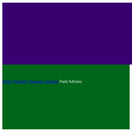
Home
Primarie
Angajati primarie
Pană Adriana