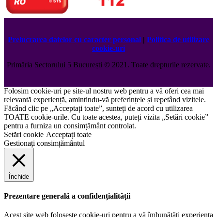
Prelucrarea datelor cu caracter personal
|
Politica de utilizare
cookie-uri
Primăria Sectorului 5 București
©️
2021. Toate drepturile rezervate.
Folosim cookie-uri pe site-ul nostru web pentru a vă oferi cea mai
relevantă experiență, amintindu-vă preferințele și repetând vizitele.
Făcând clic pe „Acceptați toate”, sunteți de acord cu utilizarea
TOATE cookie-urile. Cu toate acestea, puteți vizita „Setări cookie”
pentru a furniza un consimțământ controlat.
Setări cookie
Acceptați toate
Gestionați consimțământul
Închide
Prezentare generală a confidențialității
Acest site web folosește cookie-uri pentru a vă îmbunătăți experiența