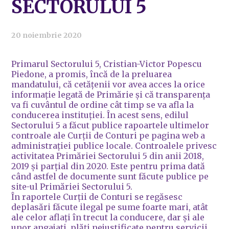
SECTORULUI 5
20 noiembrie 2020
​Primarul Sectorului 5, Cristian-Victor Popescu
Piedone, a promis, încă de la preluarea
mandatului, că cetățenii vor avea acces la orice
informație legată de Primărie și că transparența
va fi cuvântul de ordine cât timp se va afla la
conducerea instituției. În acest sens, edilul
Sectorului 5 a făcut publice rapoartele ultimelor
controale ale Curții de Conturi pe pagina web a
administrației publice locale. Controalele privesc
activitatea Primăriei Sectorului 5 din anii 2018,
2019 și parțial din 2020. Este pentru prima dată
când astfel de documente sunt făcute publice pe
site-ul Primăriei Sectorului 5.
​În raportele Curții de Conturi se regăsesc
deplasări făcute ilegal pe sume foarte mari, atât
ale celor aflați în trecut la conducere, dar și ale
unor angajați, plăți nejustificate pentru servicii