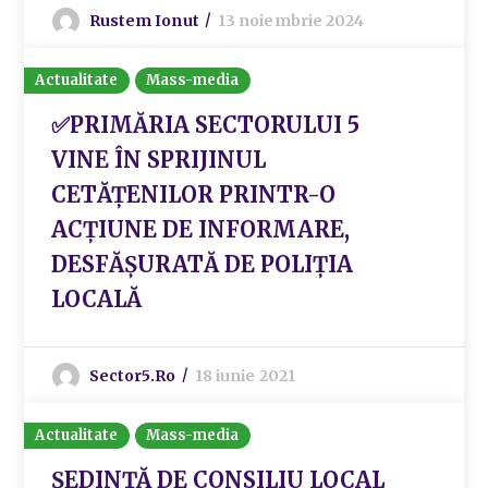
Rustem Ionut
13 noiembrie 2024
Actualitate
Mass-media
✅PRIMĂRIA SECTORULUI 5
VINE ÎN SPRIJINUL
CETĂȚENILOR PRINTR-O
ACȚIUNE DE INFORMARE,
DESFĂȘURATĂ DE POLIȚIA
LOCALĂ
Sector5.ro
18 iunie 2021
Actualitate
Mass-media
ȘEDINȚĂ DE CONSILIU LOCAL