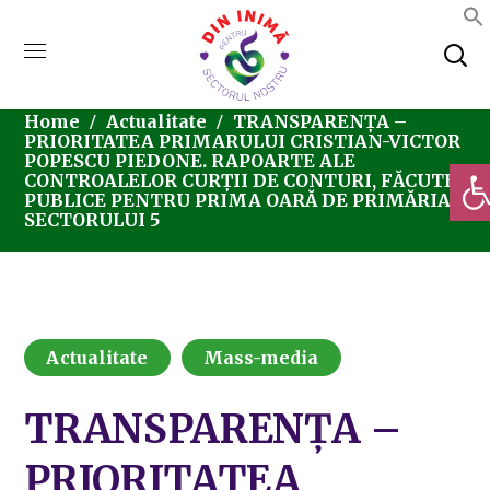
Home
Actualitate
TRANSPARENȚA –
PRIORITATEA PRIMARULUI CRISTIAN-VICTOR
POPESCU PIEDONE. RAPOARTE ALE
Deschi
CONTROALELOR CURȚII DE CONTURI, FĂCUTE
PUBLICE PENTRU PRIMA OARĂ DE PRIMĂRIA
SECTORULUI 5
Actualitate
Mass-media
TRANSPARENȚA –
PRIORITATEA