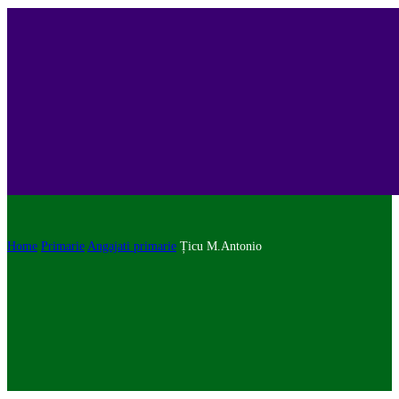
Home
Primarie
Angajati primarie
Țicu M.Antonio