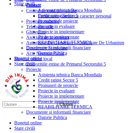
Stare civilă
Proiecte
Contact
Asistenta tehnica Banca Mondiala
Centrul de confidențialitate
Credit rating Sector 5
Prelucrarea datelor cu caracter personal
Propuneri de proiecte
Program audiențe
Proiecte in evaluare
Telefoane utile
Proiecte in implementare
Ghișeul.ro
Proiecte implementate
Asociații de proprietari
REABILITARE TERMICA
Autorizații De Construire – Certificate De Urbanism
Documente si informatii financiare
Descărcare Formulare
Datorie Publica
Acte Necesare/Ghid
Bugetul online
Monitor oficial local
Stare civilă
Dispozitiile emise de Primarul Sectorului 5
Proiecte
Asistenta tehnica Banca Mondiala
Credit rating Sector 5
Propuneri de proiecte
Proiecte in evaluare
Proiecte in implementare
Proiecte implementate
REABILITARE TERMICA
Documente si informatii financiare
Datorie Publica
Bugetul online
Stare civilă