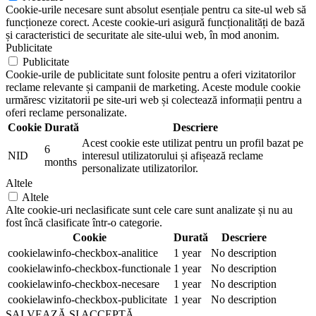
Cookie-urile necesare sunt absolut esențiale pentru ca site-ul web să
funcționeze corect. Aceste cookie-uri asigură funcționalități de bază
și caracteristici de securitate ale site-ului web, în mod anonim.
Publicitate
Publicitate
Cookie-urile de publicitate sunt folosite pentru a oferi vizitatorilor
reclame relevante și campanii de marketing. Aceste module cookie
urmăresc vizitatorii pe site-uri web și colectează informații pentru a
oferi reclame personalizate.
Cookie
Durată
Descriere
Acest cookie este utilizat pentru un profil bazat pe
6
NID
interesul utilizatorului și afișează reclame
months
personalizate utilizatorilor.
Altele
Altele
Alte cookie-uri neclasificate sunt cele care sunt analizate și nu au
fost încă clasificate într-o categorie.
Cookie
Durată
Descriere
cookielawinfo-checkbox-analitice
1 year
No description
cookielawinfo-checkbox-functionale
1 year
No description
cookielawinfo-checkbox-necesare
1 year
No description
cookielawinfo-checkbox-publicitate
1 year
No description
SALVEAZĂ ȘI ACCEPTĂ