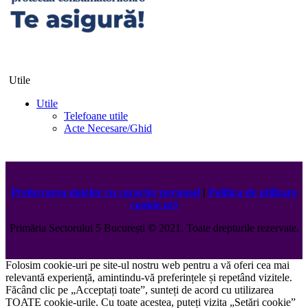
Utile
Utile
Telefoane utile
Acte Necesare/Ghid
Prelucrarea datelor cu caracter personal
|
Politica de utilizare
cookie-uri
Primăria Sectorului 5 București
©️
2021. Toate drepturile rezervate.
Folosim cookie-uri pe site-ul nostru web pentru a vă oferi cea mai
relevantă experiență, amintindu-vă preferințele și repetând vizitele.
Făcând clic pe „Acceptați toate”, sunteți de acord cu utilizarea
TOATE cookie-urile. Cu toate acestea, puteți vizita „Setări cookie”