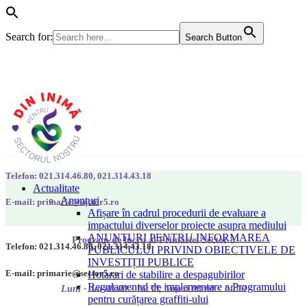
Search for:
Search Button
Telefon: 021.314.46.80, 021.314.43.18
Actualitate
Anunțuri
E-mail: primarie@sector5.ro
Afișare în cadrul procedurii de evaluare a
impactului diverselor proiecte asupra mediului
ANUNȚURI PENTRU INFORMAREA
Program de lucru al Primăriei Sector 5
Telefon: 021.314.46.80, 021.314.43.18
PUBLICULUI PRIVIND OBIECTIVELE DE
INVESTIȚII PUBLICE
E-mail: primarie@sector5.ro
Hotarari de stabilire a despagubirilor
Regulamentul de implementare a Programului
Luni - Joi 08:00 - 16:30; Vineri 08:00 - 14:00
pentru curățarea graffiti-ului