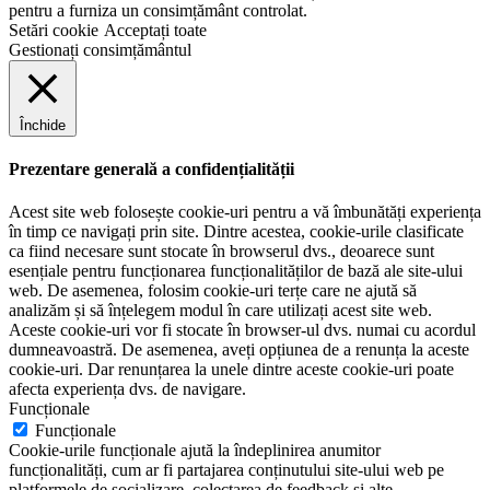
pentru a furniza un consimțământ controlat.
Setări cookie
Acceptați toate
Gestionați consimțământul
Închide
Prezentare generală a confidențialității
Acest site web folosește cookie-uri pentru a vă îmbunătăți experiența
în timp ce navigați prin site. Dintre acestea, cookie-urile clasificate
ca fiind necesare sunt stocate în browserul dvs., deoarece sunt
esențiale pentru funcționarea funcționalităților de bază ale site-ului
web. De asemenea, folosim cookie-uri terțe care ne ajută să
analizăm și să înțelegem modul în care utilizați acest site web.
Aceste cookie-uri vor fi stocate în browser-ul dvs. numai cu acordul
dumneavoastră. De asemenea, aveți opțiunea de a renunța la aceste
cookie-uri. Dar renunțarea la unele dintre aceste cookie-uri poate
afecta experiența dvs. de navigare.
Funcționale
Funcționale
Cookie-urile funcționale ajută la îndeplinirea anumitor
funcționalități, cum ar fi partajarea conținutului site-ului web pe
platformele de socializare, colectarea de feedback și alte