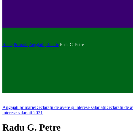
Home
Primarie
Angajati primarie
Radu G. Petre
Angajati primarie
Declarații de avere și interese salariați
Declaratii de a
interese salariati 2021
Radu G. Petre