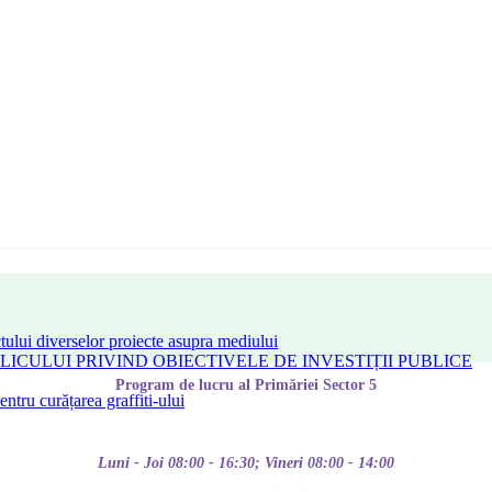
tului diverselor proiecte asupra mediului
CULUI PRIVIND OBIECTIVELE DE INVESTIȚII PUBLICE
Program de lucru al Primăriei Sector 5
tru curățarea graffiti-ului
Luni - Joi 08:00 - 16:30; Vineri 08:00 - 14:00