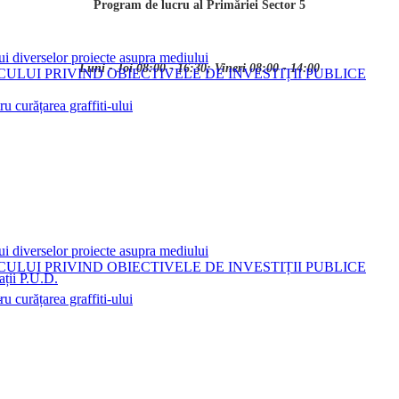
Program de lucru al Primăriei Sector 5
ui diverselor proiecte asupra mediului
Luni - Joi 08:00 - 16:30; Vineri 08:00 - 14:00
LUI PRIVIND OBIECTIVELE DE INVESTIȚII PUBLICE
 curățarea graffiti-ului
ui diverselor proiecte asupra mediului
LUI PRIVIND OBIECTIVELE DE INVESTIȚII PUBLICE
ații P.U.D.
i
 curățarea graffiti-ului