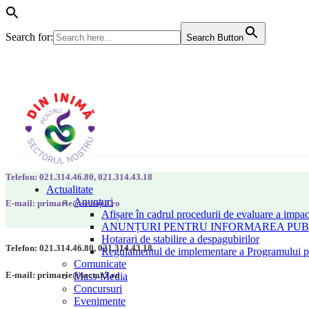
Search for:
Search Button
Telefon: 021.314.46.80, 021.314.43.18
Actualitate
Anunțuri
E-mail: primarie@sector5.ro
Afișare în cadrul procedurii de evaluare a impac
ANUNȚURI PENTRU INFORMAREA PUBLI
Hotarari de stabilire a despagubirilor
Telefon: 021.314.46.80, 021.314.43.18
Regulamentul de implementare a Programului pen
Comunicate
E-mail: primarie@sector5.ro
Mass-Media
Concursuri
Evenimente