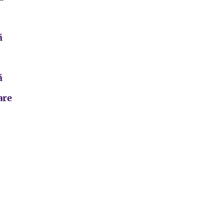
ă
ă
are