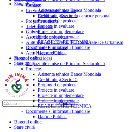
Stare civilă
Proiecte
Contact
Asistenta tehnica Banca Mondiala
Centrul de confidențialitate
Credit rating Sector 5
Prelucrarea datelor cu caracter personal
Propuneri de proiecte
Program audiențe
Proiecte in evaluare
Telefoane utile
Proiecte in implementare
Ghișeul.ro
Proiecte implementate
Asociații de proprietari
REABILITARE TERMICA
Autorizații De Construire – Certificate De Urbanism
Documente si informatii financiare
Descărcare Formulare
Datorie Publica
Acte Necesare/Ghid
Bugetul online
Monitor oficial local
Stare civilă
Dispozitiile emise de Primarul Sectorului 5
Proiecte
Asistenta tehnica Banca Mondiala
Credit rating Sector 5
Propuneri de proiecte
Proiecte in evaluare
Proiecte in implementare
Proiecte implementate
REABILITARE TERMICA
Documente si informatii financiare
Datorie Publica
Bugetul online
Stare civilă