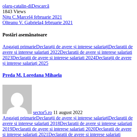
olaru-catalin-di
Descarcă
1843
Views
Nițu C.Marcel
4 februarie 2021
Olteanu V. Gabriela
4 februarie 2021
Postări asemănatoare
Angajati primarie
Declarații de avere și interese salariați
Declaratii de
avere si interese salariati 2022
Declaratii de avere si interese salariati
2023
Declaratii de avere si interese salariati 2024
Declarații de avere
și interese salariați 2025
Preda M. Loredana Mihaela
sector5.ro
11 august 2022
Angajati primarie
Declarații de avere și interese salariați
Declaratii de
avere si interese salariati 2018
Declaratii de avere si interese salariati
2019
Declaratii de avere si interese salariati 2020
Declaratii de avere
si interese salariati 2021
Declaratii de avere si interese salariati