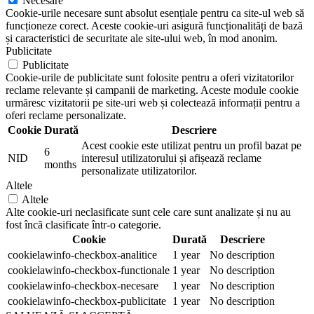
Necesare
Cookie-urile necesare sunt absolut esențiale pentru ca site-ul web să
funcționeze corect. Aceste cookie-uri asigură funcționalități de bază
și caracteristici de securitate ale site-ului web, în mod anonim.
Publicitate
Publicitate
Cookie-urile de publicitate sunt folosite pentru a oferi vizitatorilor
reclame relevante și campanii de marketing. Aceste module cookie
urmăresc vizitatorii pe site-uri web și colectează informații pentru a
oferi reclame personalizate.
Cookie
Durată
Descriere
Acest cookie este utilizat pentru un profil bazat pe
6
NID
interesul utilizatorului și afișează reclame
months
personalizate utilizatorilor.
Altele
Altele
Alte cookie-uri neclasificate sunt cele care sunt analizate și nu au
fost încă clasificate într-o categorie.
Cookie
Durată
Descriere
cookielawinfo-checkbox-analitice
1 year
No description
cookielawinfo-checkbox-functionale
1 year
No description
cookielawinfo-checkbox-necesare
1 year
No description
cookielawinfo-checkbox-publicitate
1 year
No description