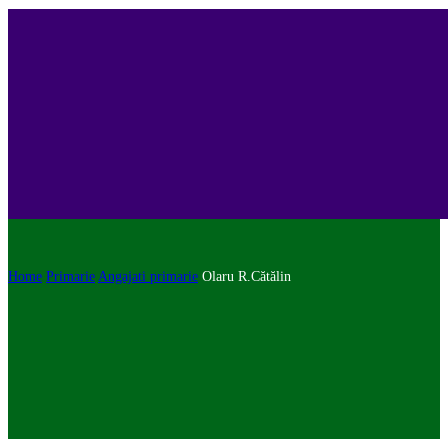
Home
Primarie
Angajati primarie
Olaru R.Cătălin