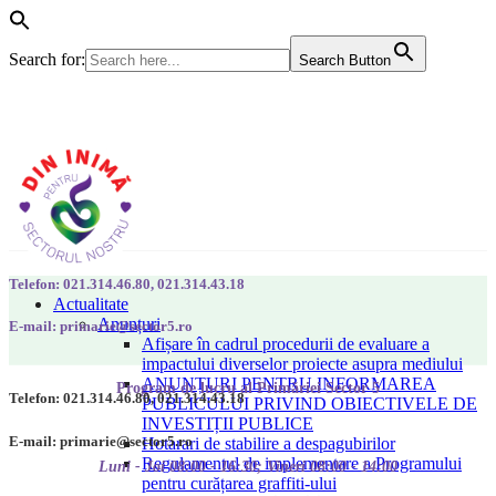
Search for:
Search Button
Telefon: 021.314.46.80, 021.314.43.18
Actualitate
Anunțuri
E-mail: primarie@sector5.ro
Afișare în cadrul procedurii de evaluare a
impactului diverselor proiecte asupra mediului
ANUNȚURI PENTRU INFORMAREA
Program de lucru al Primăriei Sector 5
Telefon: 021.314.46.80, 021.314.43.18
PUBLICULUI PRIVIND OBIECTIVELE DE
INVESTIȚII PUBLICE
E-mail: primarie@sector5.ro
Hotarari de stabilire a despagubirilor
Regulamentul de implementare a Programului
Luni - Joi 08:00 - 16:30; Vineri 08:00 - 14:00
pentru curățarea graffiti-ului