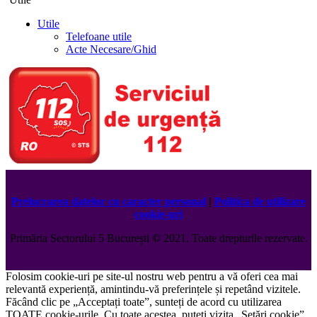
Utile
Telefoane utile
Acte Necesare/Ghid
Prelucrarea datelor cu caracter personal
|
Politica de utilizare
cookie-uri
Primăria Sectorului 5 București
©️
2021. Toate drepturile rezervate.
Folosim cookie-uri pe site-ul nostru web pentru a vă oferi cea mai
relevantă experiență, amintindu-vă preferințele și repetând vizitele.
Făcând clic pe „Acceptați toate”, sunteți de acord cu utilizarea
TOATE cookie-urile. Cu toate acestea, puteți vizita „Setări cookie”