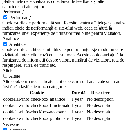
platformele de socializare, colectarea de feedback și alte
caracteristici ale terților.
Performanţă
Performanţă
Cookie-urile de performanță sunt folosite pentru a înțelege și analiza
indicii cheie de performanță ai site-ului web, ceea ce ajută la
furnizarea unei experiențe de utilizator mai bune pentru vizitatori.
Analitice
Analitice
Cookie-urile analitice sunt utilizate pentru a înțelege modul în care
vizitatorii interacționează cu site-ul web. Aceste cookie-uri ajută la
furnizarea de informații despre valori, numărul de vizitatori, rata de
respingere, sursa de trafic etc.
Altele
Altele
Alte cookie-uri neclasificate sunt cele care sunt analizate și nu au
fost încă clasificate într-o categorie.
Cookie
Durată
Descriere
cookielawinfo-checkbox-analitice
1 year
No description
cookielawinfo-checkbox-functionale
1 year
No description
cookielawinfo-checkbox-necesare
1 year
No description
cookielawinfo-checkbox-publicitate
1 year
No description
Necesare