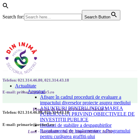
Search for:
Search Button
Telefon: 021.314.46.80, 021.314.43.18
Actualitate
Anunțuri
E-mail: primarie@sector5.ro
Afișare în cadrul procedurii de evaluare a
impactului diverselor proiecte asupra mediului
ANUNȚURI PENTRU INFORMAREA
Program de lucru al Primăriei Sector 5
Telefon: 021.314.46.80, 021.314.43.18
PUBLICULUI PRIVIND OBIECTIVELE DE
INVESTIȚII PUBLICE
E-mail: primarie@sector5.ro
Hotarari de stabilire a despagubirilor
Regulamentul de implementare a Programului
Luni - Joi 08:00 - 16:30; Vineri 08:00 - 14:00
pentru curățarea graffiti-ului