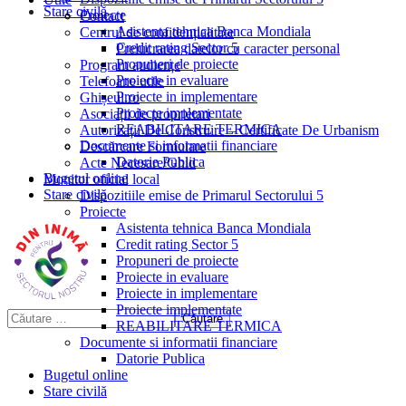
Stare civilă
Proiecte
Contact
Asistenta tehnica Banca Mondiala
Centrul de confidențialitate
Credit rating Sector 5
Prelucrarea datelor cu caracter personal
Propuneri de proiecte
Program audiențe
Proiecte in evaluare
Telefoane utile
Proiecte in implementare
Ghișeul.ro
Proiecte implementate
Asociații de proprietari
REABILITARE TERMICA
Autorizații De Construire – Certificate De Urbanism
Documente si informatii financiare
Descărcare Formulare
Datorie Publica
Acte Necesare/Ghid
Bugetul online
Monitor oficial local
Stare civilă
Dispozitiile emise de Primarul Sectorului 5
Proiecte
Asistenta tehnica Banca Mondiala
Credit rating Sector 5
Propuneri de proiecte
Proiecte in evaluare
Proiecte in implementare
Proiecte implementate
REABILITARE TERMICA
Documente si informatii financiare
Datorie Publica
Bugetul online
Stare civilă