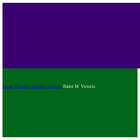
Home
Primarie
Angajati primarie
Rădoi M. Victoria