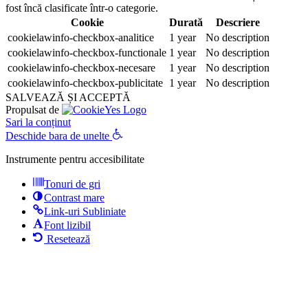
fost încă clasificate într-o categorie.
Cookie
Durată
Descriere
cookielawinfo-checkbox-analitice
1 year
No description
cookielawinfo-checkbox-functionale
1 year
No description
cookielawinfo-checkbox-necesare
1 year
No description
cookielawinfo-checkbox-publicitate
1 year
No description
SALVEAZĂ ȘI ACCEPTĂ
Propulsat de
Sari la conținut
Deschide bara de unelte
Instrumente pentru accesibilitate
Tonuri de gri
Contrast mare
Link-uri Subliniate
Font lizibil
Resetează