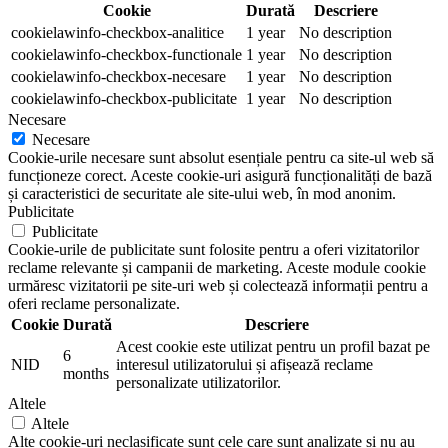
Cookie
Durată
Descriere
cookielawinfo-checkbox-analitice
1 year
No description
cookielawinfo-checkbox-functionale
1 year
No description
cookielawinfo-checkbox-necesare
1 year
No description
cookielawinfo-checkbox-publicitate
1 year
No description
Necesare
Necesare
Cookie-urile necesare sunt absolut esențiale pentru ca site-ul web să
funcționeze corect. Aceste cookie-uri asigură funcționalități de bază
și caracteristici de securitate ale site-ului web, în mod anonim.
Publicitate
Publicitate
Cookie-urile de publicitate sunt folosite pentru a oferi vizitatorilor
reclame relevante și campanii de marketing. Aceste module cookie
urmăresc vizitatorii pe site-uri web și colectează informații pentru a
oferi reclame personalizate.
Cookie
Durată
Descriere
Acest cookie este utilizat pentru un profil bazat pe
6
NID
interesul utilizatorului și afișează reclame
months
personalizate utilizatorilor.
Altele
Altele
Alte cookie-uri neclasificate sunt cele care sunt analizate și nu au