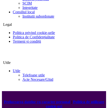
SCIM
Integritate
Consiliul local
Institutii subordonate
Legal
Politica privind cookie-urile
Politica de Confidențialitate
Termeni și condiții
Utile
Utile
Telefoane utile
Acte Necesare/Ghid
Prelucrarea datelor cu caracter personal
|
Politica de utilizare
cookie-uri