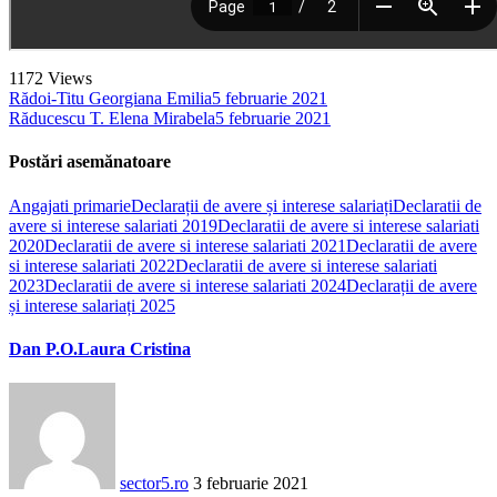
1172
Views
Rădoi-Titu Georgiana Emilia
5 februarie 2021
Răducescu T. Elena Mirabela
5 februarie 2021
Postări asemănatoare
Angajati primarie
Declarații de avere și interese salariați
Declaratii de
avere si interese salariati 2019
Declaratii de avere si interese salariati
2020
Declaratii de avere si interese salariati 2021
Declaratii de avere
si interese salariati 2022
Declaratii de avere si interese salariati
2023
Declaratii de avere si interese salariati 2024
Declarații de avere
și interese salariați 2025
Dan P.O.Laura Cristina
sector5.ro
3 februarie 2021