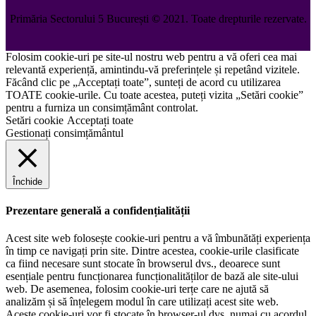
Primăria Sectorului 5 București
©️
2021. Toate drepturile rezervate.
Folosim cookie-uri pe site-ul nostru web pentru a vă oferi cea mai
relevantă experiență, amintindu-vă preferințele și repetând vizitele.
Făcând clic pe „Acceptați toate”, sunteți de acord cu utilizarea
TOATE cookie-urile. Cu toate acestea, puteți vizita „Setări cookie”
pentru a furniza un consimțământ controlat.
Setări cookie
Acceptați toate
Gestionați consimțământul
Închide
Prezentare generală a confidențialității
Acest site web folosește cookie-uri pentru a vă îmbunătăți experiența
în timp ce navigați prin site. Dintre acestea, cookie-urile clasificate
ca fiind necesare sunt stocate în browserul dvs., deoarece sunt
esențiale pentru funcționarea funcționalităților de bază ale site-ului
web. De asemenea, folosim cookie-uri terțe care ne ajută să
analizăm și să înțelegem modul în care utilizați acest site web.
Aceste cookie-uri vor fi stocate în browser-ul dvs. numai cu acordul