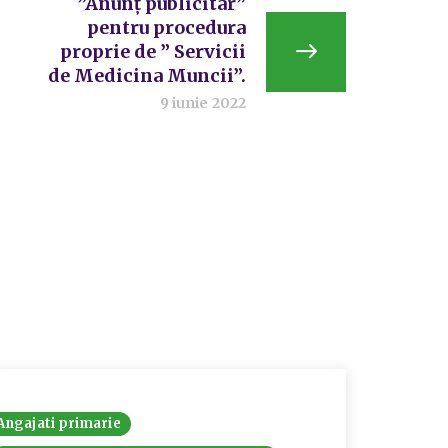
”Anunț publicitar”
pentru procedura
proprie de ” Servicii
de Medicina Muncii”.
9 iunie 2022
Angajati primarie
Angajati