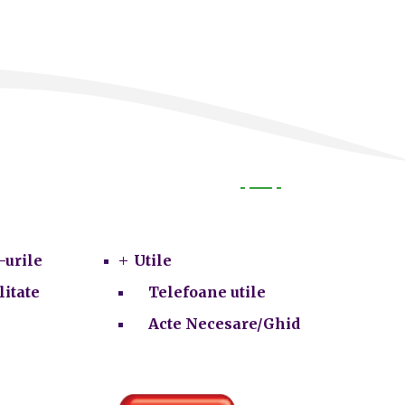
Utile
-urile
Utile
litate
Telefoane utile
Acte Necesare/Ghid