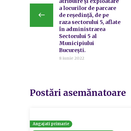
atribuire și exploatare
a locurilor de parcare
de reședință, de pe
raza sectorului 5, aflate
în administrarea
Sectorului 5 al
Municipiului
București.
8 iunie 2022
Postări asemănatoare
Angajati primarie