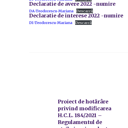
Declaratie de avere 2022 -numire
DA-Teodorescu-Mariana
Descarcă
Declaratie de interese 2022 -numire
DI-Teodorescu-Mariana
Descarcă
Proiect de hotărâre
privind modificarea
H.C.L. 184/2021 –
Regulamentul de