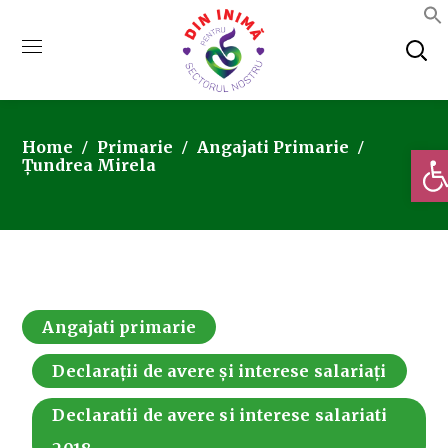
Home
Primarie
Angajati Primarie
Deschi
Țundrea Mirela
Angajati primarie
Declarații de avere și interese salariați
Declaratii de avere si interese salariati