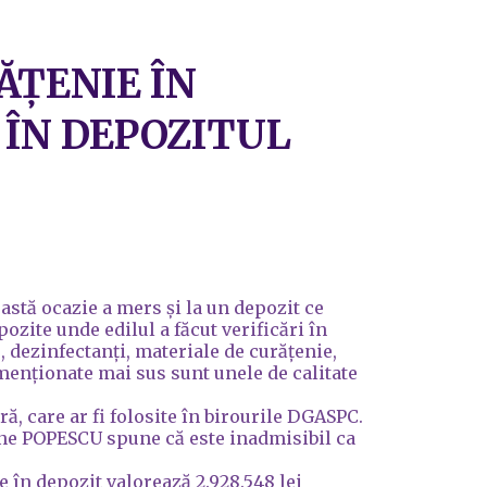
ĂȚENIE ÎN
 ÎN DEPOZITUL
astă ocazie a mers și la un depozit ce
pozite unde edilul a făcut verificări în
, dezinfectanți, materiale de curățenie,
 menționate mai sus sunt unele de calitate
ă, care ar fi folosite în birourile DGASPC.
edone POPESCU spune că este inadmisibil ca
e în depozit valorează 2.928.548 lei