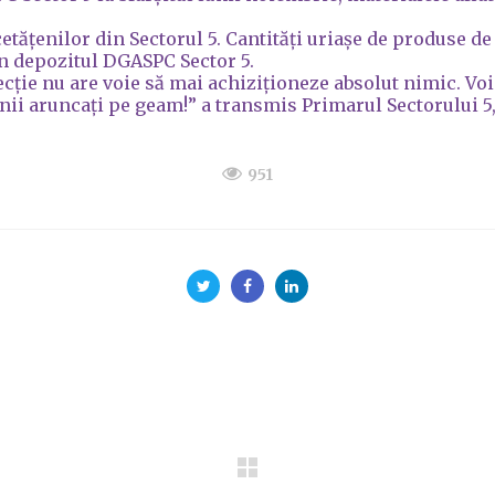
etățenilor din Sectorul 5. Cantități uriașe de produse de
 în depozitul DGASPC Sector 5.
ecție nu are voie să mai achiziționeze absolut nimic. Voi
anii aruncați pe geam!” a transmis Primarul Sectorului 
951