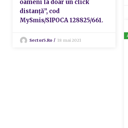
oameni la doar un click
distanţă”, cod
MySmis/SIPOCA 128825/661.
Sector5.ro
18 mai 2021