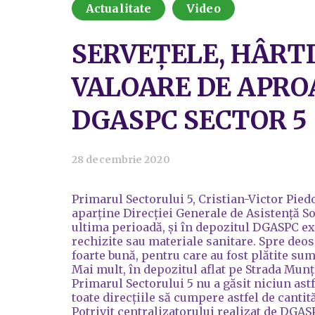
Actualitate
Video
SERVEȚELE, HÂRTI
VALOARE DE APROA
DGASPC SECTOR 5
28 decembrie 2020
Primarul Sectorului 5, Cristian-Victor Piedo
aparține Direcției Generale de Asistență Soci
ultima perioadă, și în depozitul DGASPC exi
rechizite sau materiale sanitare. Spre deos
foarte bună, pentru care au fost plătite su
Mai mult, în depozitul aflat pe Strada Munți
Primarul Sectorului 5 nu a găsit niciun ast
toate direcțiile să cumpere astfel de cantităț
Potrivit centralizatorului realizat de DGASP