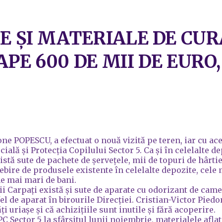
E ȘI MATERIALE DE CUR
PE 600 DE MII DE EURO,
ne POPESCU, a efectuat o nouă vizită pe teren, iar cu ace
ală și Protecția Copilului Sector 5. Ca și în celelalte de
stă sute de pachete de șervețele, mii de topuri de hârtie
ebire de produsele existente în celelalte depozite, cele
me mai mari de bani.
i Carpați există și sute de aparate cu odorizant de camer
fel de aparat în birourile Direcției. Cristian-Victor Pi
i uriașe și că achizițiile sunt inutile și fără acoperire.
C Sector 5 la sfârșitul lunii noiembrie, materialele aflat