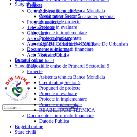
Stare civilă
Proiecte
Contact
Asistenta tehnica Banca Mondiala
Centrul de confidențialitate
Credit rating Sector 5
Prelucrarea datelor cu caracter personal
Propuneri de proiecte
Program audiențe
Proiecte in evaluare
Telefoane utile
Proiecte in implementare
Ghișeul.ro
Proiecte implementate
Asociații de proprietari
REABILITARE TERMICA
Autorizații De Construire – Certificate De Urbanism
Documente si informatii financiare
Descărcare Formulare
Datorie Publica
Acte Necesare/Ghid
Bugetul online
Monitor oficial local
Stare civilă
Dispozitiile emise de Primarul Sectorului 5
Proiecte
Asistenta tehnica Banca Mondiala
Credit rating Sector 5
Propuneri de proiecte
Proiecte in evaluare
Proiecte in implementare
Proiecte implementate
REABILITARE TERMICA
Documente si informatii financiare
Datorie Publica
Bugetul online
Stare civilă