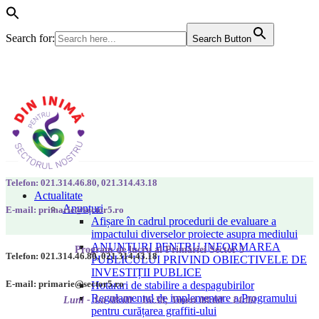
Search for:
Search Button
Telefon: 021.314.46.80, 021.314.43.18
Actualitate
Anunțuri
E-mail: primarie@sector5.ro
Afișare în cadrul procedurii de evaluare a
impactului diverselor proiecte asupra mediului
ANUNȚURI PENTRU INFORMAREA
Program de lucru al Primăriei Sector 5
Telefon: 021.314.46.80, 021.314.43.18
PUBLICULUI PRIVIND OBIECTIVELE DE
INVESTIȚII PUBLICE
E-mail: primarie@sector5.ro
Hotarari de stabilire a despagubirilor
Regulamentul de implementare a Programului
Luni - Joi 08:00 - 16:30; Vineri 08:00 - 14:00
pentru curățarea graffiti-ului