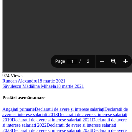
974
Views
Runcan Alexandru
18 martie 2021
Săvulescu Mădălina Mihaela
18 martie 2021
Postări asemănatoare
Angajati primarie
Declarații de avere și interese salariați
Declaratii de
avere si interese salariati 2018
Declaratii de avere si interese salariati
2019
Declaratii de avere si interese salariati 2021
Declaratii de avere
si interese salariati 2022
Declaratii de avere si interese salariati
2023
Declaratii de avere si interese salariati 2024
Declarații de avere