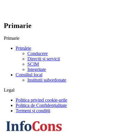
Primarie
Primarie
Primărie
Conducere
Direcții și servicii
SCIM
Integritate
Consiliul local
Institutii subordonate
Legal
Politica privind cookie-urile
Politica de Confidențialitate
Termeni și condiții