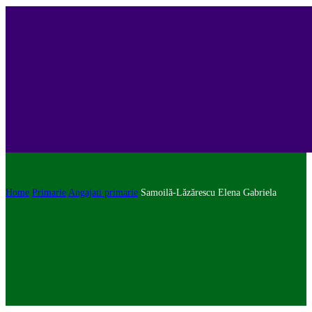
Home
Primarie
Angajati primarie
Samoilă-Lăzărescu Elena Gabriela