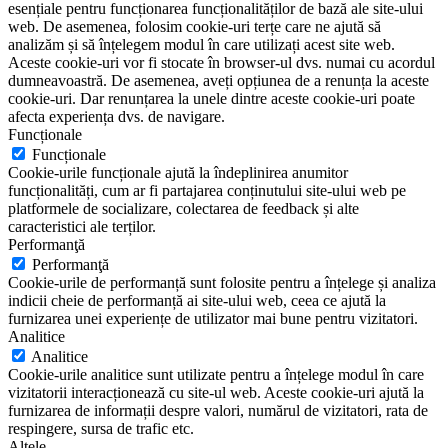
esențiale pentru funcționarea funcționalităților de bază ale site-ului
web. De asemenea, folosim cookie-uri terțe care ne ajută să
analizăm și să înțelegem modul în care utilizați acest site web.
Aceste cookie-uri vor fi stocate în browser-ul dvs. numai cu acordul
dumneavoastră. De asemenea, aveți opțiunea de a renunța la aceste
cookie-uri. Dar renunțarea la unele dintre aceste cookie-uri poate
afecta experiența dvs. de navigare.
Funcționale
Funcționale
Cookie-urile funcționale ajută la îndeplinirea anumitor
funcționalități, cum ar fi partajarea conținutului site-ului web pe
platformele de socializare, colectarea de feedback și alte
caracteristici ale terților.
Performanţă
Performanţă
Cookie-urile de performanță sunt folosite pentru a înțelege și analiza
indicii cheie de performanță ai site-ului web, ceea ce ajută la
furnizarea unei experiențe de utilizator mai bune pentru vizitatori.
Analitice
Analitice
Cookie-urile analitice sunt utilizate pentru a înțelege modul în care
vizitatorii interacționează cu site-ul web. Aceste cookie-uri ajută la
furnizarea de informații despre valori, numărul de vizitatori, rata de
respingere, sursa de trafic etc.
Altele