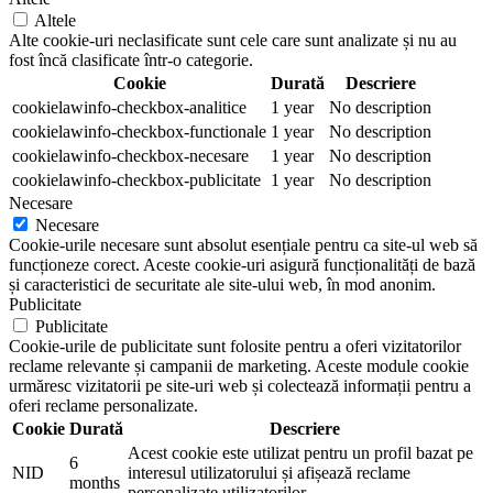
Altele
Alte cookie-uri neclasificate sunt cele care sunt analizate și nu au
fost încă clasificate într-o categorie.
Cookie
Durată
Descriere
cookielawinfo-checkbox-analitice
1 year
No description
cookielawinfo-checkbox-functionale
1 year
No description
cookielawinfo-checkbox-necesare
1 year
No description
cookielawinfo-checkbox-publicitate
1 year
No description
Necesare
Necesare
Cookie-urile necesare sunt absolut esențiale pentru ca site-ul web să
funcționeze corect. Aceste cookie-uri asigură funcționalități de bază
și caracteristici de securitate ale site-ului web, în mod anonim.
Publicitate
Publicitate
Cookie-urile de publicitate sunt folosite pentru a oferi vizitatorilor
reclame relevante și campanii de marketing. Aceste module cookie
urmăresc vizitatorii pe site-uri web și colectează informații pentru a
oferi reclame personalizate.
Cookie
Durată
Descriere
Acest cookie este utilizat pentru un profil bazat pe
6
NID
interesul utilizatorului și afișează reclame
months
personalizate utilizatorilor.