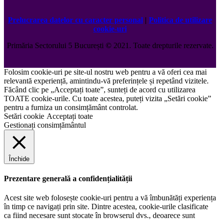
Prelucrarea datelor cu caracter personal
|
Politica de utilizare
cookie-uri
Primăria Sectorului 5 București
©️
2021. Toate drepturile rezervate.
Folosim cookie-uri pe site-ul nostru web pentru a vă oferi cea mai
relevantă experiență, amintindu-vă preferințele și repetând vizitele.
Făcând clic pe „Acceptați toate”, sunteți de acord cu utilizarea
TOATE cookie-urile. Cu toate acestea, puteți vizita „Setări cookie”
pentru a furniza un consimțământ controlat.
Setări cookie
Acceptați toate
Gestionați consimțământul
Închide
Prezentare generală a confidențialității
Acest site web folosește cookie-uri pentru a vă îmbunătăți experiența
în timp ce navigați prin site. Dintre acestea, cookie-urile clasificate
ca fiind necesare sunt stocate în browserul dvs., deoarece sunt