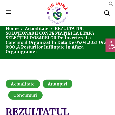
Home
Actualitate
REZULTATUL
SOLUȚIONĂRII CONTESTAŢIEI LA ETAPA
SELECȚIEI DOSARELOR De Înscriere La
Deschi
Concursul Organizat În Data De 07.04.2021 Ora
9:00 ,a Posturilor Înfiinţate În Afara
Organigramei
Actualitate
Anunțuri
Concursuri
REZULTATUL