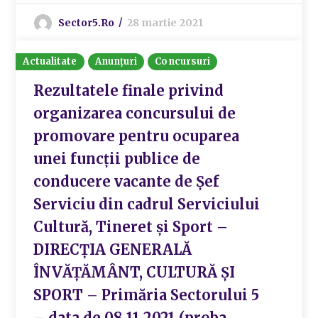
Sector5.ro
28 martie 2021
Actualitate
Anunțuri
Concursuri
Rezultatele finale privind
organizarea concursului de
promovare pentru ocuparea
unei funcții publice de
conducere vacante de Șef
Serviciu din cadrul Serviciului
Cultură, Tineret și Sport –
DIRECȚIA GENERALĂ
ÎNVĂȚĂMÂNT, CULTURĂ ȘI
SPORT – Primăria Sectorului 5
– data de 08.11.2021 (proba