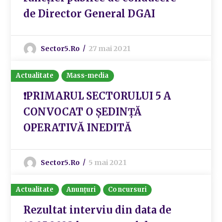
de Director General DGAI
Sector5.ro
27 mai 2021
Actualitate
Mass-media
❗️PRIMARUL SECTORULUI 5 A
CONVOCAT O ȘEDINȚĂ
OPERATIVĂ INEDITĂ
Sector5.ro
5 mai 2021
Actualitate
Anunțuri
Concursuri
Rezultat interviu din data de