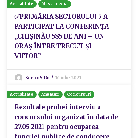
Actualitate
Mass-media
✅PRIMĂRIA SECTORULUI 5 A
PARTICIPAT LA CONFERINȚA
„CHIȘINĂU 585 DE ANI – UN
ORAȘ ÎNTRE TRECUT ȘI
VIITOR”
Sector5.ro
16 iulie 2021
Actualitate
Anunțuri
Concursuri
Rezultale probei interviu a
concursului organizat în data de
27.05.2021 pentru ocuparea
funcției publice de conducere