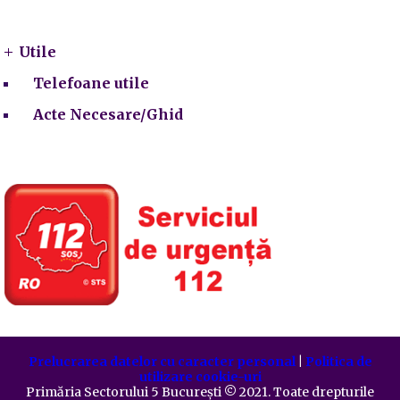
Utile
Utile
Telefoane utile
Acte Necesare/Ghid
Prelucrarea datelor cu caracter personal
|
Politica de
utilizare cookie-uri
Primăria Sectorului 5 București
©️
2021. Toate drepturile