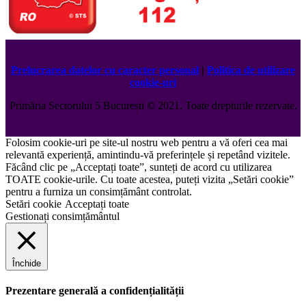
Prelucrarea datelor cu caracter personal
|
Politica de utilizare
cookie-uri
Primăria Sectorului 5 București
©️
2021. Toate drepturile rezervate.
Folosim cookie-uri pe site-ul nostru web pentru a vă oferi cea mai
relevantă experiență, amintindu-vă preferințele și repetând vizitele.
Făcând clic pe „Acceptați toate”, sunteți de acord cu utilizarea
TOATE cookie-urile. Cu toate acestea, puteți vizita „Setări cookie”
pentru a furniza un consimțământ controlat.
Setări cookie
Acceptați toate
Gestionați consimțământul
Închide
Prezentare generală a confidențialității