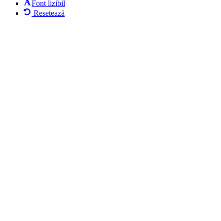
Font lizibil
Resetează