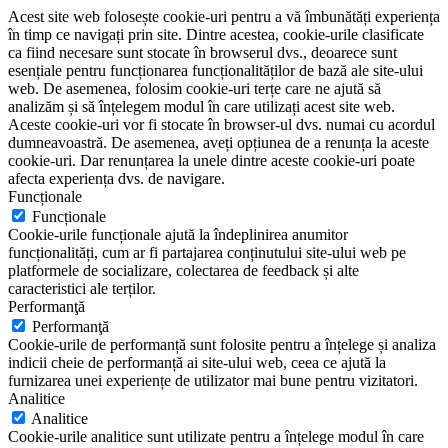
Acest site web folosește cookie-uri pentru a vă îmbunătăți experiența
în timp ce navigați prin site. Dintre acestea, cookie-urile clasificate
ca fiind necesare sunt stocate în browserul dvs., deoarece sunt
esențiale pentru funcționarea funcționalităților de bază ale site-ului
web. De asemenea, folosim cookie-uri terțe care ne ajută să
analizăm și să înțelegem modul în care utilizați acest site web.
Aceste cookie-uri vor fi stocate în browser-ul dvs. numai cu acordul
dumneavoastră. De asemenea, aveți opțiunea de a renunța la aceste
cookie-uri. Dar renunțarea la unele dintre aceste cookie-uri poate
afecta experiența dvs. de navigare.
Funcționale
Funcționale
Cookie-urile funcționale ajută la îndeplinirea anumitor
funcționalități, cum ar fi partajarea conținutului site-ului web pe
platformele de socializare, colectarea de feedback și alte
caracteristici ale terților.
Performanţă
Performanţă
Cookie-urile de performanță sunt folosite pentru a înțelege și analiza
indicii cheie de performanță ai site-ului web, ceea ce ajută la
furnizarea unei experiențe de utilizator mai bune pentru vizitatori.
Analitice
Analitice
Cookie-urile analitice sunt utilizate pentru a înțelege modul în care