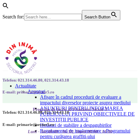
Search for:
Search Button
Telefon: 021.314.46.80, 021.314.43.18
Actualitate
Anunțuri
E-mail: primarie@sector5.ro
Afișare în cadrul procedurii de evaluare a
impactului diverselor proiecte asupra mediului
ANUNȚURI PENTRU INFORMAREA
Program de lucru al Primăriei Sector 5
Telefon: 021.314.46.80, 021.314.43.18
PUBLICULUI PRIVIND OBIECTIVELE DE
INVESTIȚII PUBLICE
E-mail: primarie@sector5.ro
Hotarari de stabilire a despagubirilor
Regulamentul de implementare a Programului
Luni - Joi 08:00 - 16:30; Vineri 08:00 - 14:00
pentru curățarea graffiti-ului