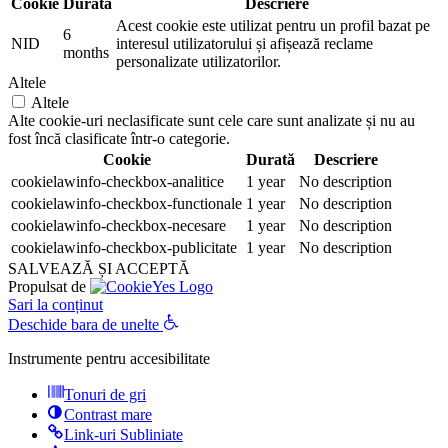
Cookie
Durată
Descriere
Acest cookie este utilizat pentru un profil bazat pe
6
NID
interesul utilizatorului și afișează reclame
months
personalizate utilizatorilor.
Altele
Altele
Alte cookie-uri neclasificate sunt cele care sunt analizate și nu au
fost încă clasificate într-o categorie.
Cookie
Durată
Descriere
cookielawinfo-checkbox-analitice
1 year
No description
cookielawinfo-checkbox-functionale
1 year
No description
cookielawinfo-checkbox-necesare
1 year
No description
cookielawinfo-checkbox-publicitate
1 year
No description
SALVEAZĂ ȘI ACCEPTĂ
Propulsat de
Sari la conținut
Deschide bara de unelte
Instrumente pentru accesibilitate
Tonuri de gri
Contrast mare
Link-uri Subliniate