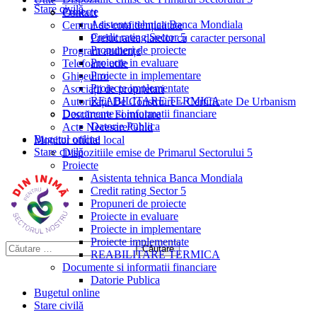
Stare civilă
Proiecte
Contact
Asistenta tehnica Banca Mondiala
Centrul de confidențialitate
Credit rating Sector 5
Prelucrarea datelor cu caracter personal
Propuneri de proiecte
Program audiențe
Proiecte in evaluare
Telefoane utile
Proiecte in implementare
Ghișeul.ro
Proiecte implementate
Asociații de proprietari
REABILITARE TERMICA
Autorizații De Construire – Certificate De Urbanism
Documente si informatii financiare
Descărcare Formulare
Datorie Publica
Acte Necesare/Ghid
Bugetul online
Monitor oficial local
Stare civilă
Dispozitiile emise de Primarul Sectorului 5
Proiecte
Asistenta tehnica Banca Mondiala
Credit rating Sector 5
Propuneri de proiecte
Proiecte in evaluare
Proiecte in implementare
Proiecte implementate
REABILITARE TERMICA
Documente si informatii financiare
Datorie Publica
Bugetul online
Stare civilă