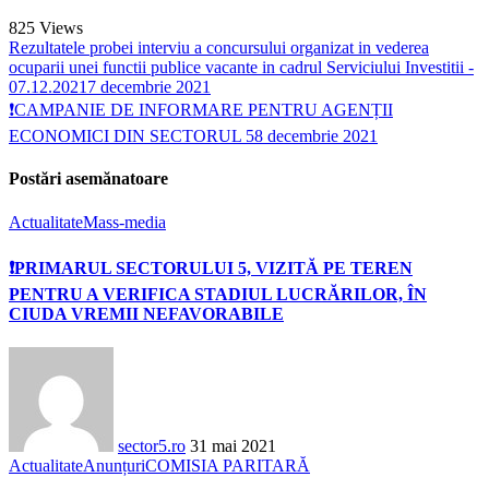
825
Views
Rezultatele probei interviu a concursului organizat in vederea
ocuparii unei functii publice vacante in cadrul Serviciului Investitii -
07.12.2021
7 decembrie 2021
❗CAMPANIE DE INFORMARE PENTRU AGENȚII
ECONOMICI DIN SECTORUL 5
8 decembrie 2021
Postări asemănatoare
Actualitate
Mass-media
❗PRIMARUL SECTORULUI 5, VIZITĂ PE TEREN
PENTRU A VERIFICA STADIUL LUCRĂRILOR, ÎN
CIUDA VREMII NEFAVORABILE
sector5.ro
31 mai 2021
Actualitate
Anunțuri
COMISIA PARITARĂ