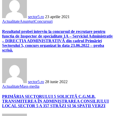
sector5.ro
23 aprilie 2021
Actualitate
Anunțuri
Concursuri
Rezultatul probei interviu la concursul de recrutare pentru
funcția de Inspector de specialitate 1A – Serviciul Administrativ
– DIRECȚIA ADMINISTRATIVĂ din cadrul Primăriei
Sectorului 5, concurs organizat în data 23.06.2022 – proba
scrisă.
sector5.ro
28 iunie 2022
Actualitate
Mass-media
PRIMĂRIA SECTORULUI 5 SOLICITĂ C.G.M.B.
TRANSMITEREA ÎN ADMINISTRAREA CONSILIULUI
LOCAL SECTOR 5 A 357 STRĂZI ȘI 56 SPAȚII VERZI