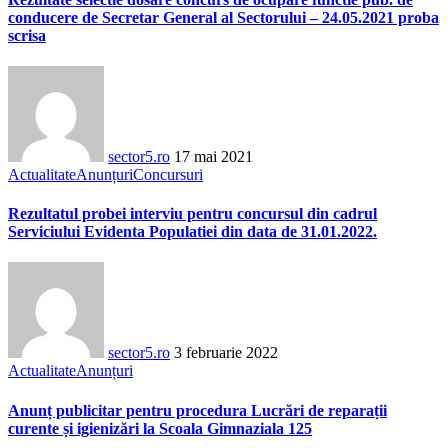
conducere de Secretar General al Sectorului – 24.05.2021 proba
scrisa
sector5.ro
17 mai 2021
Actualitate
Anunțuri
Concursuri
Rezultatul probei interviu pentru concursul din cadrul
Serviciului Evidenta Populatiei din data de 31.01.2022.
sector5.ro
3 februarie 2022
Actualitate
Anunțuri
Anunț publicitar pentru procedura Lucrări de reparații
curente și igienizări la Scoala Gimnaziala 125